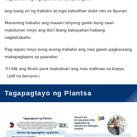
ang isang uri ng trabaho at mga kabutihan dulot nito sa lipunan.
Maraming trabaho ang maaari ninyong gawin kung saan
matutunan ninyo ang iba't ibang kakayahan habang
nagtatrabaho.
Pag-isipan ninyo kung anong trabaho ang nais gawin pagkaraang
makapagtapos sa paaralan.
※I-klik ang litrato para mabuksan ang mas malinaw na kopya.
（pdf na bersyon）
Tagapagtayo ng Plantsa