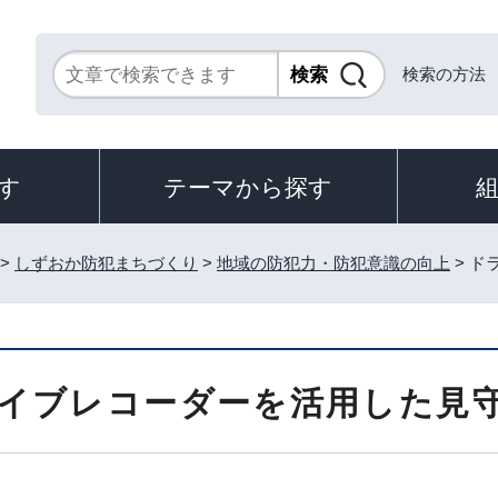
検索の方法
す
テーマから探す
>
しずおか防犯まちづくり
>
地域の防犯力・防犯意識の向上
> 
イブレコーダーを活用した見