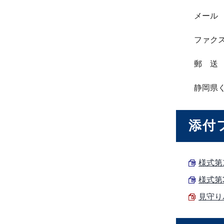
メール kura
ファクス 0
郵 送 〒
静岡県く
添付
様式第1
様式第
見守りパ