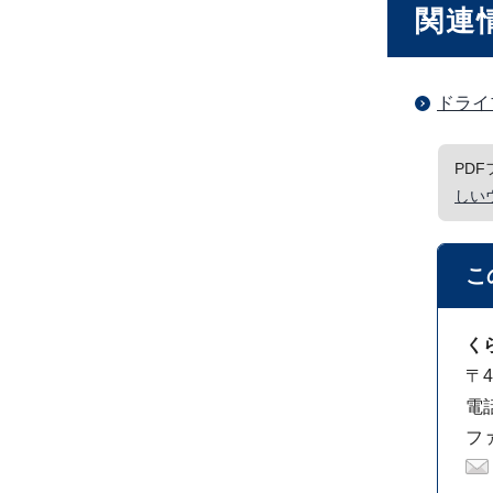
関連
ドライ
PD
しい
こ
く
〒4
電話
ファ