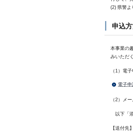
(2) 
申込方
本事業の
みいただ
（1）電子
電子申
（2）メ
以下「添
【送付先