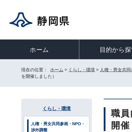
目的から探
ホーム
現在の位置：
ホーム
>
くらし・環境
>
人権・男女共同
を開催しました）
くらし・環境
職員
開催
人権・男女共同参画・NPO・
渉外調整