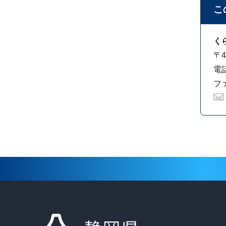
こ
く
〒4
電話
ファ