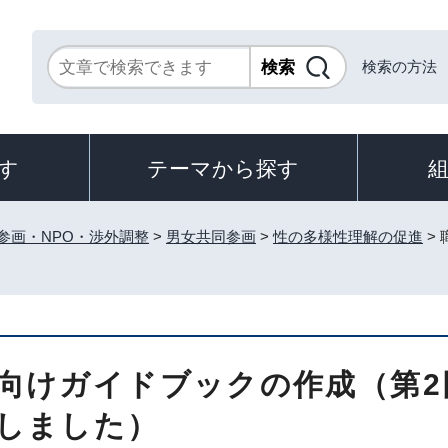
検索の方法
す
テーマから探す
参画・NPO・渉外調整
>
男女共同参画
>
性の多様性理解の促進
>
向けガイドブックの作成（第
しました）