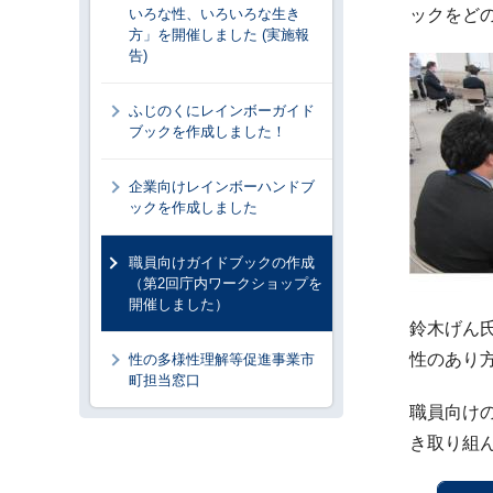
いろな性、いろいろな生き
ックをど
方」を開催しました (実施報
告)
ふじのくにレインボーガイド
ブックを作成しました！
企業向けレインボーハンドブ
ックを作成しました
職員向けガイドブックの作成
（第2回庁内ワークショップを
開催しました）
鈴木げん
性のあり
性の多様性理解等促進事業市
町担当窓口
職員向け
き取り組