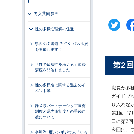
男女共同参画
性の多様性理解の促進
県内の図書館でLGBTパネル展
を開催します！
第2
「性の多様性を考える」連続
講座を開催しました
性の多様性に関する過去のイ
職員が多
ベント等
ガイドブ
り入れな
静岡県パートナーシップ宣誓
制度と県内市制度との手続連
第1回（7
携について
日に第2
今回は、
令和2年度シンポジウム「いろ