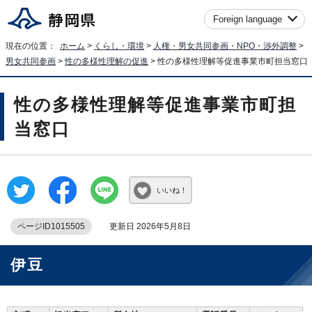
Foreign language
現在の位置：
ホーム
>
くらし・環境
>
人権・男女共同参画・NPO・渉外調整
>
男女共同参画
>
性の多様性理解の促進
> 性の多様性理解等促進事業市町担当窓口
性の多様性理解等促進事業市町担
当窓口
いいね！
ページID1015505
更新日 2026年5月8日
伊豆