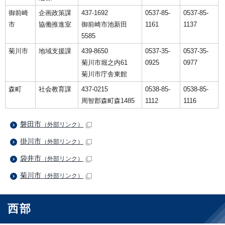
御前崎
企画政策課
437-1692
0537-85-
0537-85-
市
協働推進室
御前崎市池新田
1161
1137
5585
菊川市
地域支援課
439-8650
0537-35-
0537-35-
菊川市堀之内61
0925
0977
菊川市庁舎東館
森町
社会教育課
437-0215
0538-85-
0538-85-
周智郡森町森1485
1112
1116
磐田市
（外部リンク）
掛川市
（外部リンク）
袋井市
（外部リンク）
菊川市
（外部リンク）
西部