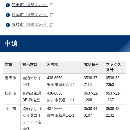
島田市
（外部リンク）
焼津市
（外部リンク）
藤枝市
（外部リンク）
中遠
市町
担当窓口
所在地
電話番号
ファクス
番号
磐田市
自治デザイ
438-8650
0538-37-
0538-32-
ン課
磐田市国府台3-1
2118
2353
掛川市
企画政策課
436-8650
0537-21-
0537-21-
DEI戦略室
掛川市長谷1-1-1
1208
1167
袋井市
協働まちづ
437-8666
0538-44-
0538-43-
くり課コミ
袋井市新屋1-1-1
3107
2132
ュニティ推
進係