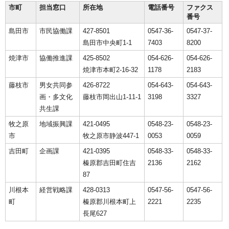
市町
担当窓口
所在地
電話番号
ファクス
番号
島田市
市民協働課
427-8501
0547-36-
0547-37-
島田市中央町1-1
7403
8200
焼津市
協働推進課
425-8502
054-626-
054-626-
焼津市本町2-16-32
1178
2183
藤枝市
男女共同参
426-8722
054-643-
054-643-
画・多文化
藤枝市岡出山1-11-1
3198
3327
共生課
牧之原
地域振興課
421-0495
0548-23-
0548-23-
市
牧之原市静波447-1
0053
0059
吉田町
企画課
421-0395
0548-33-
0548-33-
榛原郡吉田町住吉
2136
2162
87
川根本
経営戦略課
428-0313
0547-56-
0547-56-
町
榛原郡川根本町上
2221
2235
長尾627