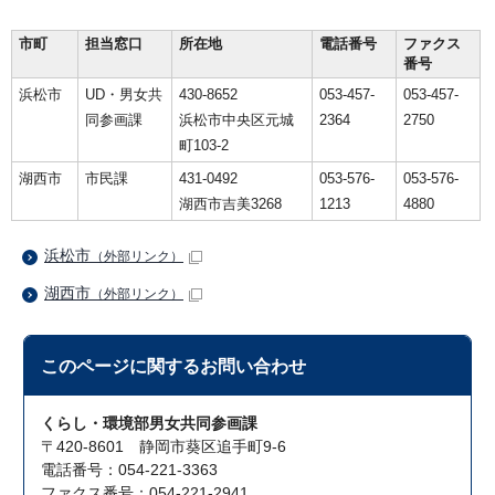
市町
担当窓口
所在地
電話番号
ファクス
番号
浜松市
UD・男女共
430-8652
053-457-
053-457-
同参画課
浜松市中央区元城
2364
2750
町103-2
湖西市
市民課
431-0492
053-576-
053-576-
湖西市吉美3268
1213
4880
浜松市
（外部リンク）
湖西市
（外部リンク）
このページに関する
お問い合わせ
くらし・環境部男女共同参画課
〒420-8601 静岡市葵区追手町9-6
電話番号：054-221-3363
ファクス番号：054-221-2941