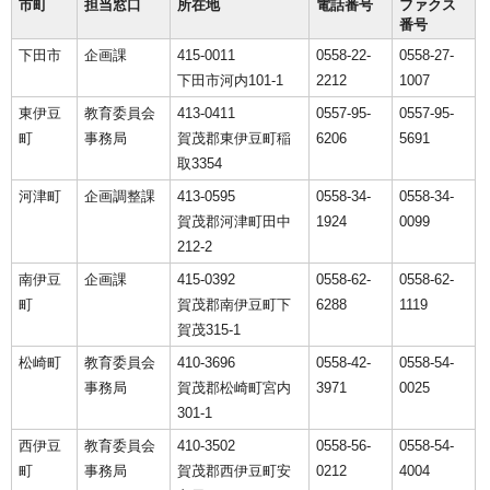
市町
担当窓口
所在地
電話番号
ファクス
番号
下田市
企画課
415-0011
0558-22-
0558-27-
下田市河内101-1
2212
1007
東伊豆
教育委員会
413-0411
0557-95-
0557-95-
町
事務局
賀茂郡東伊豆町稲
6206
5691
取3354
河津町
企画調整課
413-0595
0558-34-
0558-34-
賀茂郡河津町田中
1924
0099
212-2
南伊豆
企画課
415-0392
0558-62-
0558-62-
町
賀茂郡南伊豆町下
6288
1119
賀茂315-1
松崎町
教育委員会
410-3696
0558-42-
0558-54-
事務局
賀茂郡松崎町宮内
3971
0025
301-1
西伊豆
教育委員会
410-3502
0558-56-
0558-54-
町
事務局
賀茂郡西伊豆町安
0212
4004