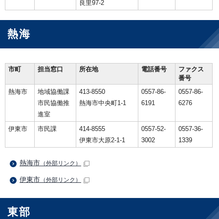
良里97-2
熱海
市町
担当窓口
所在地
電話番号
ファクス
番号
熱海市
地域協働課
413-8550
0557-86-
0557-86-
市民協働推
熱海市中央町1-1
6191
6276
進室
伊東市
市民課
414-8555
0557-52-
0557-36-
伊東市大原2-1-1
3002
1339
熱海市
（外部リンク）
伊東市
（外部リンク）
東部