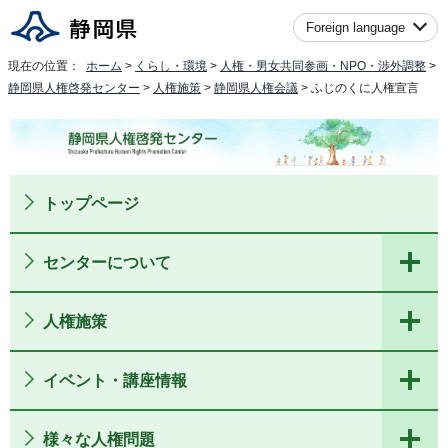
Foreign language
現在の位置：
ホーム
>
くらし・環境
>
人権・男女共同参画・NPO・渉外調整
>
静岡県人権啓発センター
>
人権施策
>
静岡県人権会議
> ふじのくに人権宣言
トップページ
センターについて
人権施策
イベント・講座情報
様々な人権問題