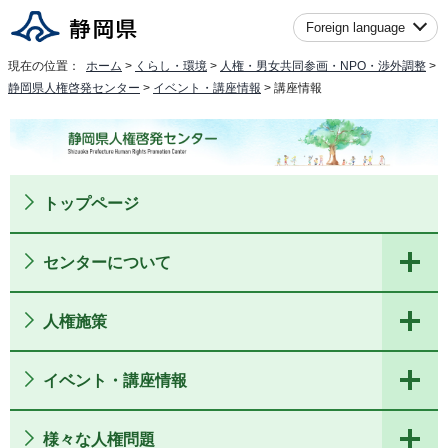
Foreign language
現在の位置：
ホーム
>
くらし・環境
>
人権・男女共同参画・NPO・渉外調整
>
静岡県人権啓発センター
>
イベント・講座情報
> 講座情報
トップページ
センターについて
人権施策
イベント・講座情報
様々な人権問題