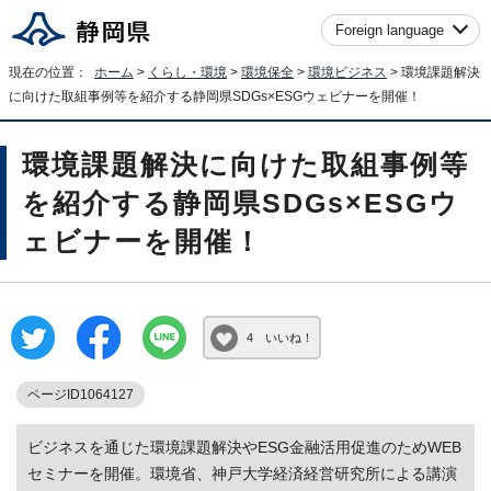
Foreign language
現在の位置：
ホーム
>
くらし・環境
>
環境保全
>
環境ビジネス
> 環境課題解決
に向けた取組事例等を紹介する静岡県SDGs×ESGウェビナーを開催！
環境課題解決に向けた取組事例等
を紹介する静岡県SDGs×ESGウ
ェビナーを開催！
4 いいね！
ページID1064127
ビジネスを通じた環境課題解決やESG金融活用促進のためWEB
セミナーを開催。環境省、神戸大学経済経営研究所による講演