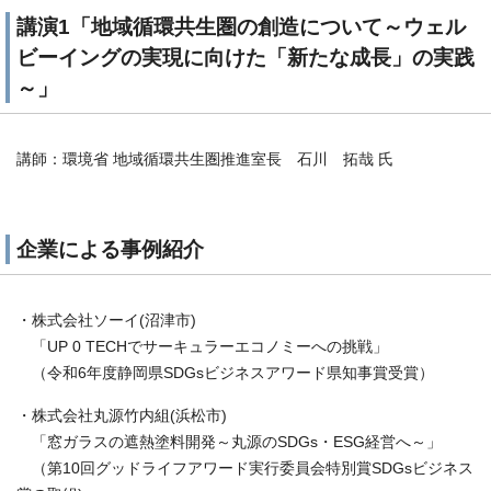
講演1「地域循環共生圏の創造について～ウェル
ビーイングの実現に向けた「新たな成長」の実践
～」
講師：環境省 地域循環共生圏推進室長 石川 拓哉 氏
企業による事例紹介
・株式会社ソーイ(沼津市)
「UP 0 TECHでサーキュラーエコノミーへの挑戦」
（令和6年度静岡県SDGsビジネスアワード県知事賞受賞）
・株式会社丸源竹内組(浜松市)
「窓ガラスの遮熱塗料開発～丸源のSDGs・ESG経営へ～」
（第10回グッドライフアワード実行委員会特別賞SDGsビジネス