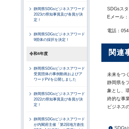
SDGsス
静岡県SDGsビジネスアワード
2023の県知事賞及び各賞が決
Eメール：awa
定！
電話：054-
静岡県SDGsビジネスアワード
9団体の採択を決定！
関連
令和4年度
静岡県SDGsビジネスアワード
受賞団体の事例動画およびア
未来をつ
ワードPVを公開しました
静岡県を
象とし、
静岡県SDGsビジネスアワード
終的な事
2022の県知事賞及び各賞が決
定！
ビジネス
静岡県SDGsビジネスアワード
が内閣府主催「第2回地方創生
SDG