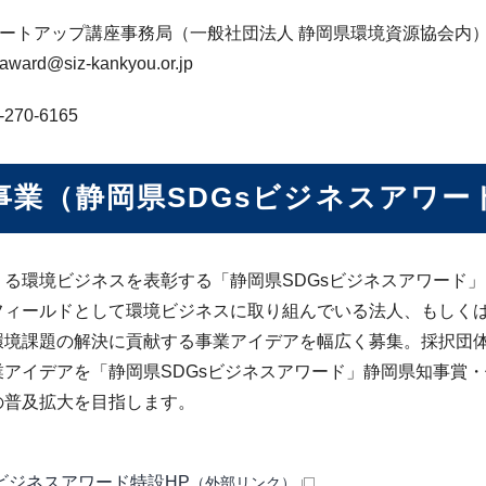
タートアップ講座事務局（一般社団法人 静岡県環境資源協会内
rd@siz-kankyou.or.jp
270-6165
事業（静岡県SDGsビジネスアワー
くる環境ビジネスを表彰する「静岡県SDGsビジネスアワード
フィールドとして環境ビジネスに取り組んでいる法⼈、もしく
環境課題の解決に貢献する事業アイデアを幅広く募集。採択団
業アイデアを「静岡県SDGsビジネスアワード」静岡県知事賞
の普及拡⼤を⽬指します。
sビジネスアワード特設HP
（外部リンク）