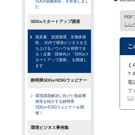
SDGs金融表彰」を受賞しまし
た
PD
SDGsスタートアップ講座
しい
脱炭素、資源循環、生物多様
性… 社内で環境ビジネスを立
こ
ち上げるノウハウを習得でき
る！企業・団体向け「SDGsス
タートアップ講座」 を開催し
く
ます
〒4
静岡県SDGs×ESGウェビナー
電話
ファ
環境課題解決に向けた取組事
例等を紹介する静岡県
SDGs×ESGウェビナーを開
催！
環境ビジネス事例集