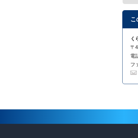
こ
く
〒4
電話
ファ