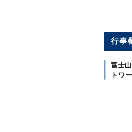
行事
富士
トワー