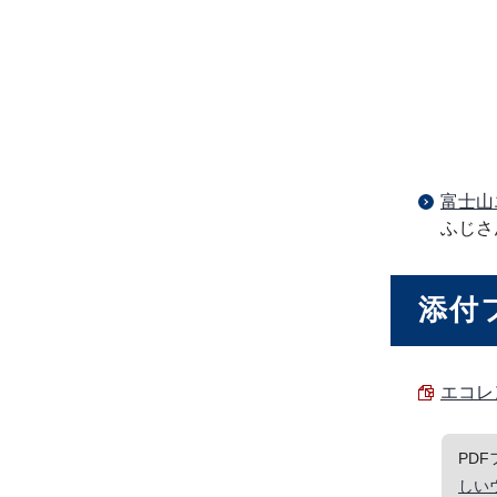
富士山
ふじさ
添付
エコレ
PD
しい