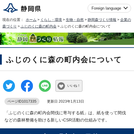
Foreign language
現在の位置：
ホーム
>
くらし・環境
>
生物・自然
>
静岡森づくり情報
>
企業の
森づくり
>
ふじのくに森の町内会
> ふじのくに森の町内会について
ふじのくに森の町内会について
いいね！
ページID1017335
更新日 2023年1月13日
「ふじのくに森の町内会間伐に寄与する紙」は、紙を使って間伐
などの森林整備を助ける新しいCSR活動の仕組みです。