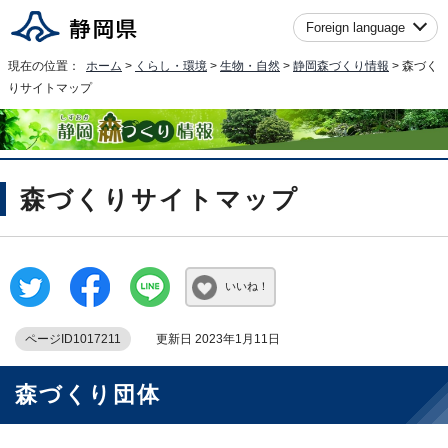
Foreign language
現在の位置：
ホーム
>
くらし・環境
>
生物・自然
>
静岡森づくり情報
> 森づく
りサイトマップ
森づくりサイトマップ
いいね！
ページID1017211
更新日 2023年1月11日
森づくり団体