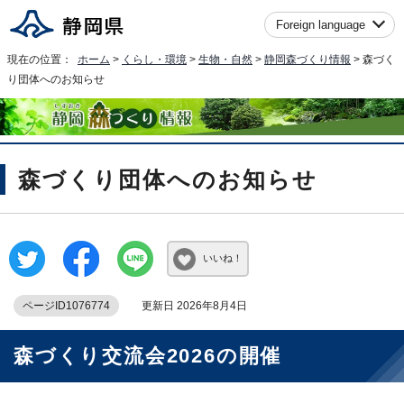
Foreign language
現在の位置：
ホーム
>
くらし・環境
>
生物・自然
>
静岡森づくり情報
> 森づく
り団体へのお知らせ
森づくり団体へのお知らせ
いいね！
ページID1076774
更新日 2026年8月4日
森づくり交流会2026の開催