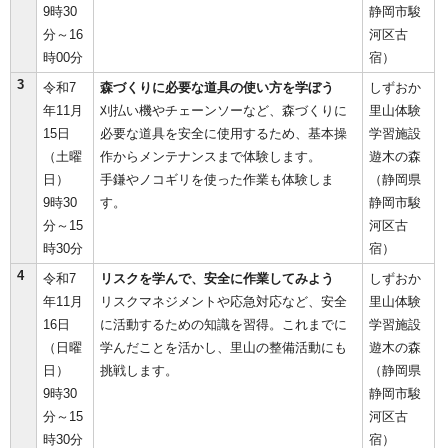
9時30
静岡市駿
分～16
河区古
時00分
宿）
3
令和7
森づくりに必要な道具の使い方を学ぼう
しずおか
年11月
刈払い機やチェーンソーなど、森づくりに
里山体験
15日
必要な道具を安全に使用するため、基本操
学習施設
（土曜
作からメンテナンスまで体験します。
遊木の森
日）
手鎌やノコギリを使った作業も体験しま
（静岡県
9時30
す。
静岡市駿
分～15
河区古
時30分
宿）
4
令和7
リスクを学んで、安全に作業してみよう
しずおか
年11月
リスクマネジメントや応急対応など、安全
里山体験
16日
に活動するための知識を習得。これまでに
学習施設
（日曜
学んだことを活かし、里山の整備活動にも
遊木の森
日）
挑戦します。
（静岡県
9時30
静岡市駿
分～15
河区古
時30分
宿）