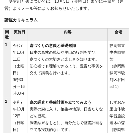
受講の可否については、10月3日（金曜日）までに事務局（運
営）よりメール等によりお知らせいたします。
講座カリキュラム
回
実施日
内容
会場
数
1
令和7
森づくりの意義と基礎知識
静岡県立
年10月
日本の森林の現状や里山の役割を学び、
中央図書
11日
森づくりの大切さと楽しさを知ります。
館
（土曜
初心者でも理解できるよう、豊富な事例を
（静岡県
日）
交えて講義を行います。
静岡市駿
9時30
河区谷田
分～16
53-1）
時00分
2
令和7
森の調査と整備計画を立ててみよう
しずおか
年10月
実際の森に入り、植生や地形、日当たりな
里山体験
12日
どを観察。
学習施設
（日曜
調査結果をもとに、自分たちで整備計画を
遊木の森
日）
立てる実践的な回です。
（静岡県