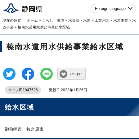
Foreign language
現在の位置：
ホーム
>
くらし・環境
>
水資源・水道
>
工業用水・水道事業
>
水
道事業
> 榛南水道用水供給事業給水区域
榛南水道用水供給事業給水区域
いいね！
ページID1047526
更新日 2023年1月26日
給水区域
御前崎市、牧之原市