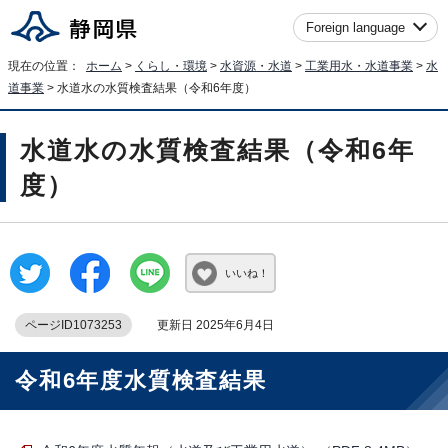
Foreign language
現在の位置：
ホーム
>
くらし・環境
>
水資源・水道
>
工業用水・水道事業
>
水
道事業
> 水道水の水質検査結果（令和6年度）
水道水の水質検査結果（令和6年
度）
いいね！
ページID1073253
更新日 2025年6月4日
令和6年度水質検査結果