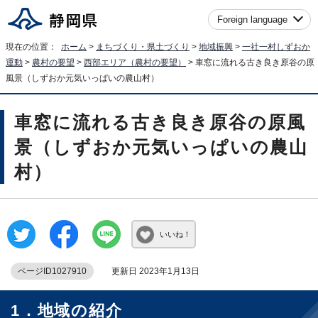
Foreign language
現在の位置：
ホーム
>
まちづくり・県土づくり
>
地域振興
>
一社一村しずおか
運動
>
農村の要望
>
西部エリア（農村の要望）
> 車窓に流れる古き良き原谷の原
風景（しずおか元気いっぱいの農山村）
車窓に流れる古き良き原谷の原風
景（しずおか元気いっぱいの農山
村）
いいね！
ページID1027910
更新日 2023年1月13日
1．地域の紹介