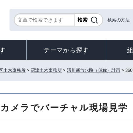
検索の方法
す
テーマから探す
区土木事務所
>
沼津土木事務所
>
沼川新放水路（仮称）計画
> 3
0°カメラでバーチャル現場見学