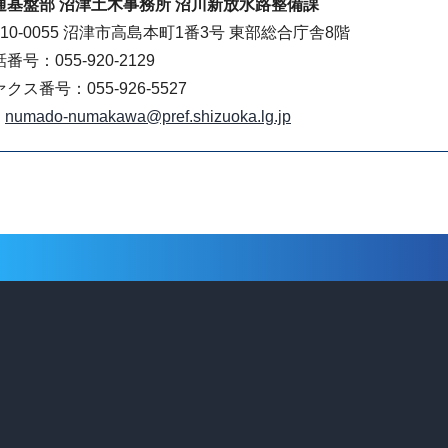
通基盤部 沼津土木事務所 沼川新放水路整備課
10-0055 沼津市高島本町1番3号 東部総合庁舎8階
番号：055-920-2129
クス番号：055-926-5527
numado-numakawa@pref.shizuoka.lg.jp