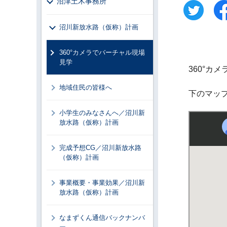
沼津土木事務所
沼川新放水路（仮称）計画
360°カメラでバーチャル現場
見学
360°
地域住民の皆様へ
下のマッ
小学生のみなさんへ／沼川新
放水路（仮称）計画
完成予想CG／沼川新放水路
（仮称）計画
事業概要・事業効果／沼川新
放水路（仮称）計画
なまずくん通信バックナンバ