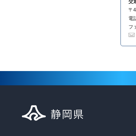
交
〒4
電話
ファ