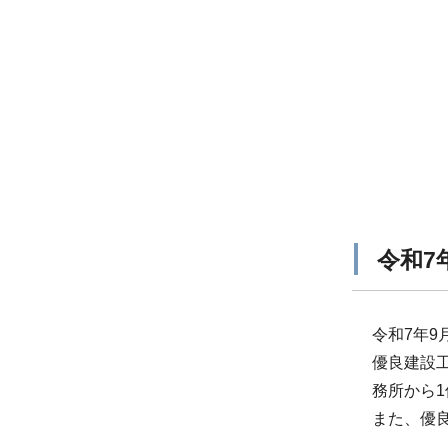
令和7
令和7年
優良建設
務所から
また、優