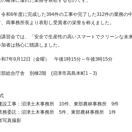
質の確保に優れた業務を表彰するものです。
令和6年度に完成した394件の工事や完了した312件の業務の
て、両事務所長より表彰し受賞者の栄誉を称えました。
術講習会では、「安全で生産性の高いスマートでクリーンな未来
参加者は熱心に聴講しました。
和7年9月12日（金曜） 午後1時15分～午後3時15分
部総合庁舎 別棟2階 (沼津市高島本町1－3)
式
建設工事：沼津土木事務所 10件、東部農林事務所 9件
業務委託：沼津土木事務所 5件、東部農林事務所 1件
者写真撮影