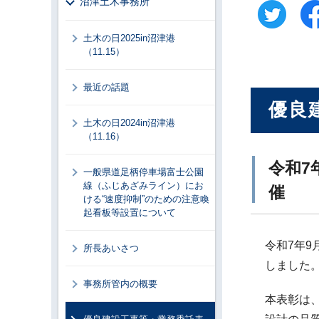
沼津土木事務所
土木の日2025in沼津港
（11.15）
最近の話題
優良
土木の日2024in沼津港
（11.16）
令和7
一般県道足柄停車場富士公園
線（ふじあざみライン）にお
催
ける“速度抑制”のための注意喚
起看板等設置について
令和7年
所長あいさつ
しました
事務所管内の概要
本表彰は