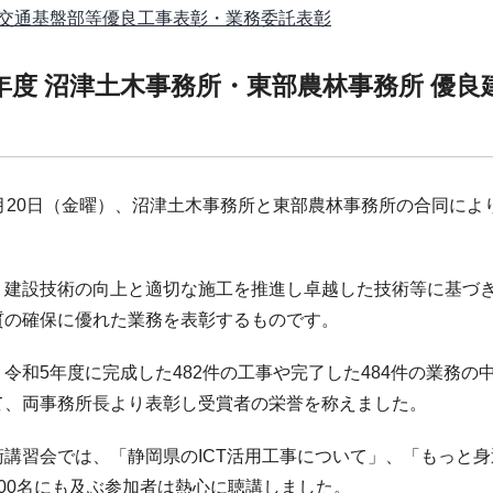
交通基盤部等優良工事表彰・業務委託表彰
年度 沼津土木事務所・東部農林事務所 優
9月20日（金曜）、沼津土木事務所と東部農林事務所の合同に
。
、建設技術の向上と適切な施工を推進し卓越した技術等に基づ
質の確保に優れた業務を表彰するものです。
令和5年度に完成した482件の工事や完了した484件の業務の
て、両事務所長より表彰し受賞者の栄誉を称えました。
術講習会では、「静岡県のICT活用工事について」、「もっと身
00名にも及ぶ参加者は熱心に聴講しました。