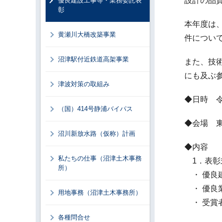
設計の品
優良建設工事等・業務委託表
彰
本年度は、
黄瀬川大橋改築事業
件につい
沼津駅付近鉄道高架事業
また、技
にも及ぶ
津波対策の取組み
◆日時 令
（国）414号静浦バイパス
◆会場 東
沼川新放水路（仮称）計画
◆内容
私たちの仕事（沼津土木事務
1．表彰
所）
・ 優良
・ 優良
用地事務（沼津土木事務所）
・ 受賞
各種問合せ