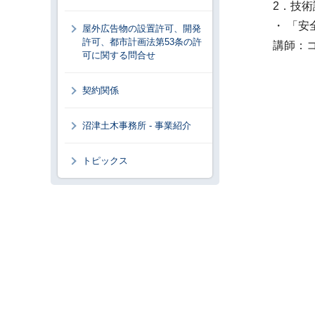
2．技術
・ 「安
屋外広告物の設置許可、開発
許可、都市計画法第53条の許
講師：コ
可に関する問合せ
契約関係
沼津土木事務所 - 事業紹介
トピックス