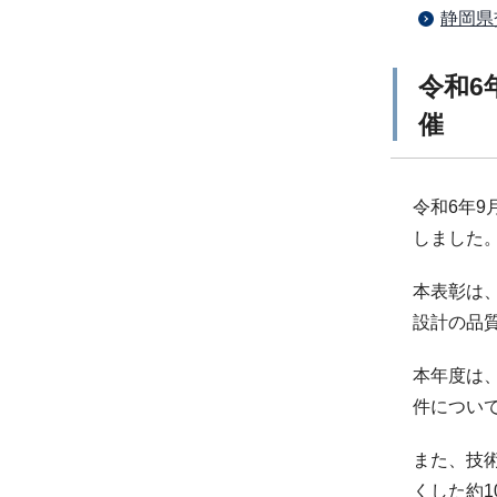
静岡県
令和6
催
令和6年
しました
本表彰は
設計の品
本年度は、
件につい
また、技
くした約1