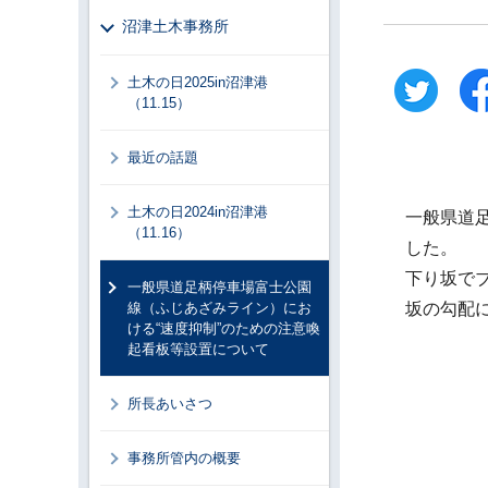
沼津土木事務所
土木の日2025in沼津港
（11.15）
最近の話題
土木の日2024in沼津港
一般県道
（11.16）
した。
下り坂で
一般県道足柄停車場富士公園
線（ふじあざみライン）にお
坂の勾配
ける“速度抑制”のための注意喚
起看板等設置について
所長あいさつ
事務所管内の概要