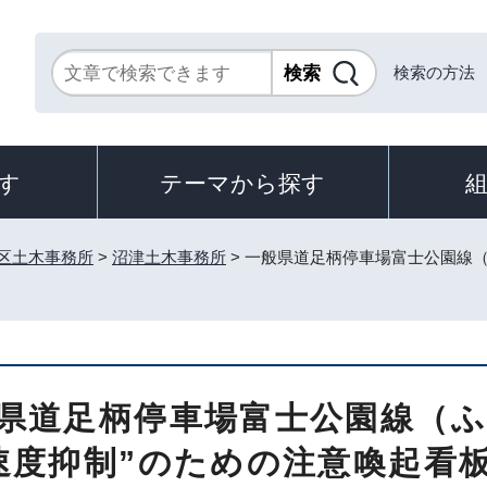
検索の方法
す
テーマから探す
区土木事務所
>
沼津土木事務所
> 一般県道足柄停車場富士公園線
県道足柄停車場富士公園線（
速度抑制”のための注意喚起看