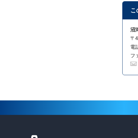
こ
沼
〒
電話
ファ