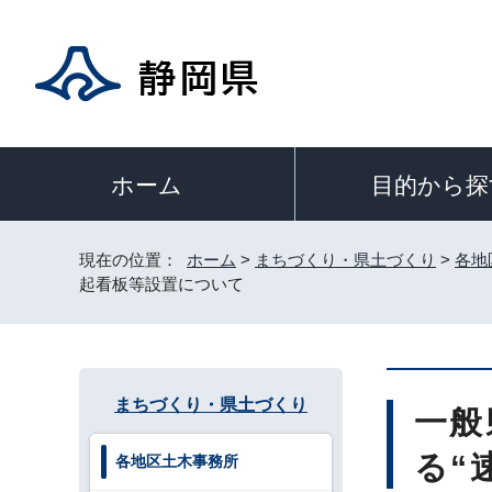
目的から探
ホーム
現在の位置：
ホーム
>
まちづくり・県土づくり
>
各地
起看板等設置について
まちづくり・県土づくり
一般
る“
各地区土木事務所