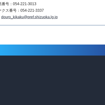
番号：054-221-3013
クス番号：054-221-3337
douro_kikaku@pref.shizuoka.lg.jp