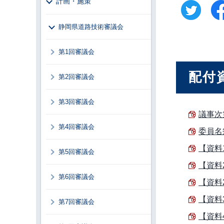
計画・施策
静岡県道路技術審議会
第1回審議会
配付
第2回審議会
第3回審議会
議事次第
第4回審議会
委員名簿
【資料1
第5回審議会
【資料
第6回審議会
【資料2
【資料
第7回審議会
【資料