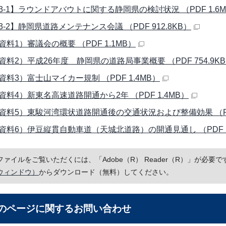
3-1】ラウンドアバウトに関する静岡県の検討状況 （PDF 1.6
-2】静岡県道路メンテナンス会議 （PDF 912.8KB）
資料1）審議会の概要 （PDF 1.1MB）
資料2）平成26年度 静岡県の道路局事業概要 （PDF 754.9K
資料3）富士山マイカー規制 （PDF 1.4MB）
資料4）新東名高速道路開通から2年 （PDF 1.4MB）
資料5）東駿河湾環状道路開通後の交通状況および整備効果 （PDF 
資料6）伊豆縦貫自動車道（天城北道路）の開通見通し （PDF 24
Fファイルをご覧いただくには、「Adobe（R） Reader（R）」が必
ウィンドウ）
からダウンロード（無料）してください。
のページに関する
お問い合わせ