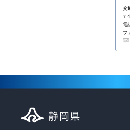
交
〒4
電話
ファ