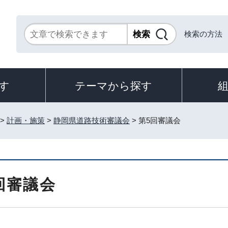
検索の方法
す
テーマから探す
>
計画・施策
>
静岡県道路技術審議会
> 第5回審議会
回審議会