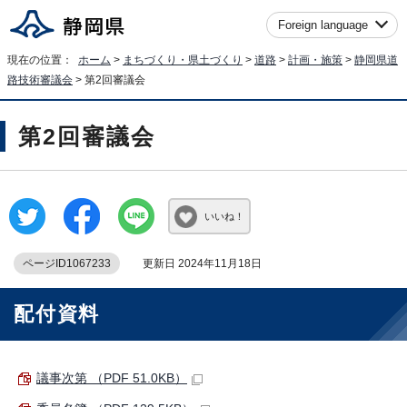
Foreign language
現在の位置：
ホーム
>
まちづくり・県土づくり
>
道路
>
計画・施策
>
静岡県道
路技術審議会
> 第2回審議会
第2回審議会
いいね！
ページID1067233
更新日 2024年11月18日
配付資料
議事次第 （PDF 51.0KB）