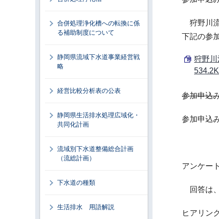
狩野川流
合併処理浄化槽への転換に係
る補助制度について
下記の参
静岡県流域下水道事業経営戦
狩野川
略
534.2
経営比較分析表の公表
参加申込
静岡県生活排水処理広域化・
参加申込
共同化計画
流域別下水道整備総合計画
（流総計画）
アンケー
下水道の種類
回答は、
生活排水 用語解説
ヒアリン