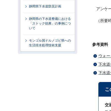
静岡県下水道防災計画
アンケー
静岡県の下水道整備における
（所要時
「ストック効果」の事例につ
いて
モンゴル国ドルノゴビ県への
参考資料
生活排水処理技術支援
ウォー
下水道
下水道
こ
交