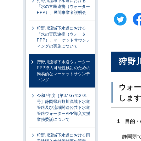
狩野川流域下水道における
「水の官民連携（ウォーター
PPP）」民間事業者説明会
狩野川流域下水道における
「水の官民連携（ウォーター
PPP）」マーケットサウンデ
ィングの実施について
狩野
狩野川流域下水道ウォーター
PPP導入可能性検討のための
簡易的なマーケットサウンデ
ィング
ウォー
令和7年度［第37-G7412-01
しま
号］静岡県狩野川流域下水道
管路及び流域関連公共下水道
管路ウォーターPPP導入支援
業務委託について
1 目的・
狩野川流域下水道における雨
静岡県で