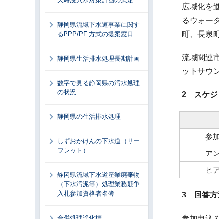
天時浸入水対策計画の策定
広域化を
るウォー
静岡県流域下水道事業に関す
町、長泉
るPPP/PFI方式の提案窓口
流域関連
静岡県生活排水処理長期計画
ットサウ
数字で見る静岡県の汚水処理
の状況
2 スケ
静岡県の生活排水処理
参加
しずおかけんの下水道（リー
フレット）
アン
ヒア
静岡県流域下水道産業廃棄物
（下水汚泥等）処理業務競争
入札参加資格者名簿
3 回答方
合併処理浄化槽
参加申込