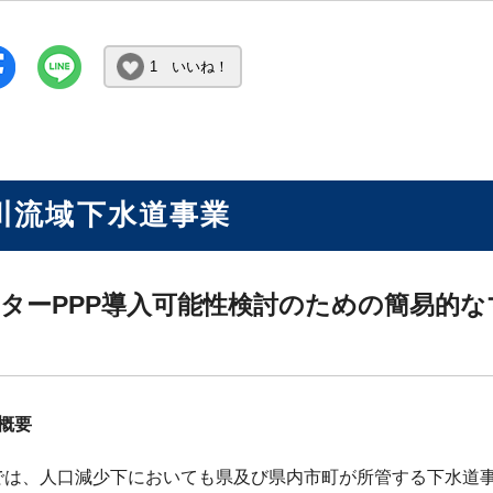
1 いいね！
川流域下水道事業
ターPPP導入可能性検討のための簡易的
す
概要
は、人口減少下においても県及び県内市町が所管する下水道事