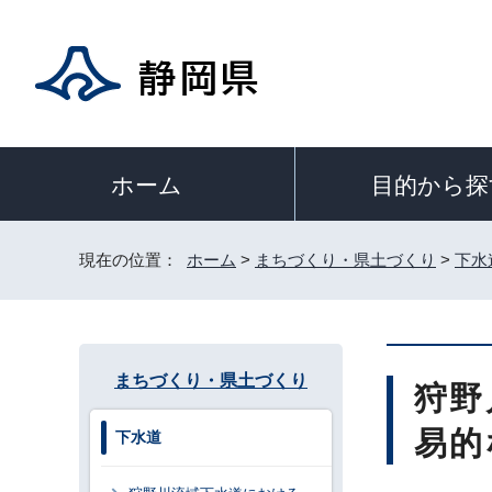
目的から探
ホーム
現在の位置：
ホーム
>
まちづくり・県土づくり
>
下水
まちづくり・県土づくり
狩野
易的
下水道