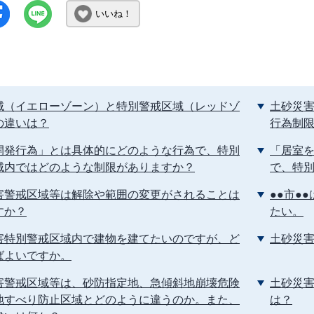
いいね！
域（イエローゾーン）と特別警戒区域（レッドゾ
土砂災
の違いは？
行為制
開発行為」とは具体的にどのような行為で、特別
「居室
域内ではどのような制限がありますか？
で、特
害警戒区域等は解除や範囲の変更がされることは
●●市●
すか？
たい。
害特別警戒区域内で建物を建てたいのですが、ど
土砂災
ばよいですか。
害警戒区域等は、砂防指定地、急傾斜地崩壊危険
土砂災
地すべり防止区域とどのように違うのか。また、
は？