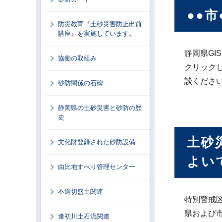
●●
防災教育『土砂災害防止出前
講座』を実施しています。
静岡県G
協働の取組み
クリック
談くださ
砂防関係の石碑
静岡県の土砂災害と砂防の歴
史
土砂
文化財登録された砂防設備
よい
由比地すべり管理センター
不適切盛土関連
特別警戒
県および
逢初川土石流関連