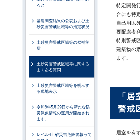
ると
特定開発
合にも特
基礎調査結果の公表および土
自己用以
砂災害警戒区域等の指定状況
要配慮者
特別警戒
土砂災害警戒区域等の候補箇
所
建築物の
ます。
土砂災害警戒区域等に関する
よくある質問
土砂災害警戒区域等を明示す
る現地表示
「居
警戒
令和8年5月29日から新たな防
災気象情報の運用が開始され
ます。
居室を有
レベル4土砂災害危険警報って