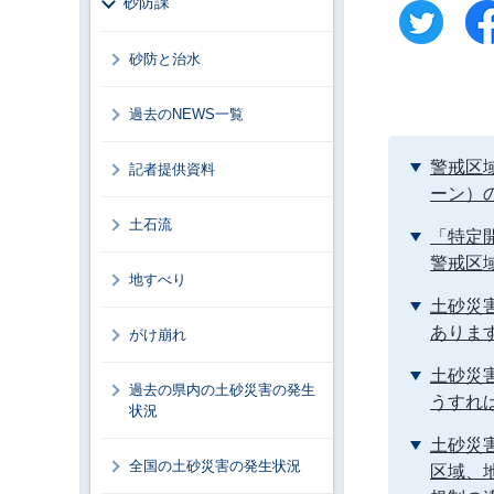
砂防課
砂防と治水
過去のNEWS一覧
警戒区
記者提供資料
ーン）
土石流
「特定
警戒区
地すべり
土砂災
ありま
がけ崩れ
土砂災
過去の県内の土砂災害の発生
うすれ
状況
土砂災
全国の土砂災害の発生状況
区域、