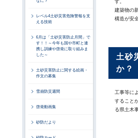
なに？
す。
建築物の
レベル4土砂災害危険警報を支
構造が安
える技術
6月は「土砂災害防止月間」で
す！！～今年も国や市町と連
携し訓練や啓発に取り組みま
土砂
した～
か？
土砂災害防止に関する絵画・
作文の募集
雪崩防災週間
工事等に
すること
啓発動画集
る県土木
砂防だより
砂防カード