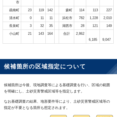
市
函南町
23
119
142
森町
114
113
227
清水町
0
11
11
浜松市
782
1,228
2,010
長泉町
3
32
35
湖西市
28
121
149
小山町
21
143
164
合計
2,862
6,185
9,047
候補箇所の区域指定について
候補箇所は今後、現地調査等による基礎調査を行い、区域の範囲
を明確にし、土砂災害警戒区域等を指定します。
なお基礎調査の結果、地形要件等により、土砂災害警戒区域等の
指定が不要となる箇所も想定されます。