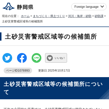
Foreign language
現在の位置：
ホーム
>
まちづくり・県土づくり
>
河川・海岸・砂防
>
砂防課
>
土砂災害警戒区域等の候補箇所
土砂災害警戒区域等の候補箇所
いいね！
ページID1076993
更新日 2025年10月17日
土砂災害警戒区域等の候補箇所につい
て