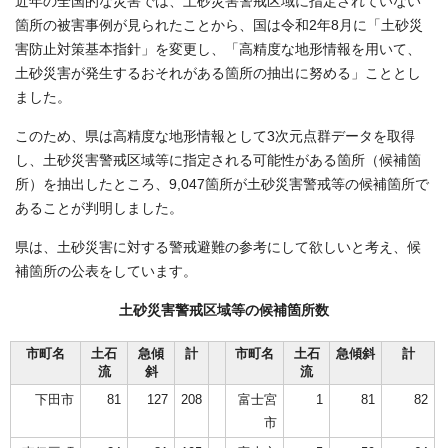
近年の全国的な災害では、土砂災害警戒区域に指定されていない
箇所の被害事例が見られたことから、国は令和2年8月に「土砂災
害防止対策基本指針」を変更し、「高精度な地形情報を用いて、
土砂災害が発生するおそれがある箇所の抽出に努める」こととし
ました。
このため、県は高精度な地形情報として3次元点群データを取得
し、土砂災害警戒区域等に指定される可能性がある箇所（候補箇
所）を抽出したところ、9,047箇所が土砂災害警戒等の候補箇所で
あることが判明しました。
県は、土砂災害に対する警戒避難の参考にして欲しいと考え、候
補箇所の公表をしています。
土砂災害警戒区域等の候補箇所数
市町名
土石
急傾
計
市町名
土石
急傾斜
計
流
斜
流
下田市
81
127
208
富士宮
1
81
82
市