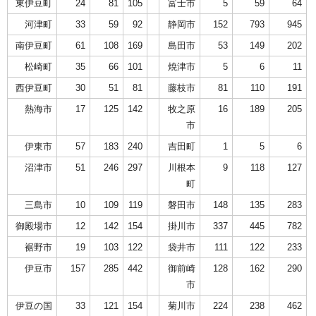
東伊豆町
24
81
105
富士市
5
59
64
河津町
33
59
92
静岡市
152
793
945
南伊豆町
61
108
169
島田市
53
149
202
松崎町
35
66
101
焼津市
5
6
11
西伊豆町
30
51
81
藤枝市
81
110
191
熱海市
17
125
142
牧之原
16
189
205
市
伊東市
57
183
240
吉田町
1
5
6
沼津市
51
246
297
川根本
9
118
127
町
三島市
10
109
119
磐田市
148
135
283
御殿場市
12
142
154
掛川市
337
445
782
裾野市
19
103
122
袋井市
111
122
233
伊豆市
157
285
442
御前崎
128
162
290
市
伊豆の国
33
121
154
菊川市
224
238
462