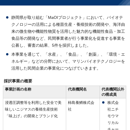
静岡県が取り組む「MaOIプロジェクト」において、バイオテ
クノロジーの活用による種苗生産・養殖技術の開発や、海洋由
来の微生物や機能性物質を活用した魅力的な機能性食品・加工
食品等の開発など、民間事業者が行う事業化を促進する事業を
公募し、審査の結果、5件を採択しました。
本事業を通じて、「水産」、「食品」、「創薬」、「環境・エ
ネルギー」などの分野において、マリンバイオテクノロジーを
活用した民間企業の事業化につなげていきます。
採択事業の概要
事業計画の名称
代表機関名
代表機関以外
の構成員
浸透圧調整等を利用した安全で美
柿島養鱒株式会
株式会
味しいニジマスの養殖生産技術
社
社ニチ
「味上げ」の開発とブランド化
モウマ
リカル
チャー