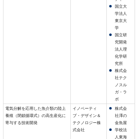
国立大
学法人
東京大
学
国立研
究開発
法人理
化学研
究所
株式会
社テク
ノスル
ガ・ラ
ボ
電気分解を応用した魚介類の陸上
イノベーティ
株式会
養殖（閉鎖循環式）の高生産化に
ブ・デザイン＆
社澤の
寄与する技術開発
テクノロジー株
金魚屋
式会社
学校法
人東海