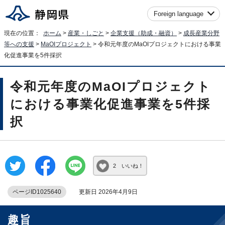
Foreign language
現在の位置：
ホーム
>
産業・しごと
>
企業支援（助成・融資）
>
成長産業分野
等への支援
>
MaOIプロジェクト
> 令和元年度のMaOIプロジェクトにおける事業
化促進事業を5件採択
令和元年度のMaOIプロジェクト
における事業化促進事業を5件採
択
2 いいね！
ページID1025640
更新日 2026年4月9日
趣旨