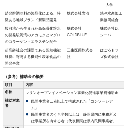
大学
鯖発酵調味料の製品化による、特
株式会社岩清
焼津水産加工
徴ある地域ブランド新製品開発
業協同組合
駿河湾から生まれた高保湿化粧水
株式会社
株式会社Dr.
の開発駿河湾のアカモクとマグロ
GOLDBLUE
シーバ
のコラーゲン・エラスチン配合
超高齢社会の課題である認知機能
三生医薬株式会
はごろもフー
維持に寄与する機能性表示食品の
社
ズ株式会社
開発事業
（参考）補助金の概要
項目
内容
名称
マリンオープンイノベーション事業化促進事業費補助金
補助対象
民間事業者二者以上で構成された「コンソーシア
者
ム」
民間事業者のうち半数以上は、静岡県内に事務所又
は事業所を有する者（代表機関は県内民間事業者）