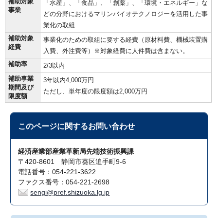
補助対象
「水産」、「食品」、「創薬」、「環境・エネルギー」な
事業
どの分野におけるマリンバイオテクノロジーを活用した事
業化の取組
補助対象
事業化のための取組に要する経費（原材料費、機械装置購
経費
入費、外注費等）※対象経費に人件費は含まない。
補助率
2/3以内
補助事業
3年以内4,000万円
期間及び
ただし、単年度の限度額は2,000万円
限度額
このページに関する
お問い合わせ
経済産業部産業革新局先端技術振興課
〒420-8601 静岡市葵区追手町9-6
電話番号：054-221-3622
ファクス番号：054-221-2698
sengi@pref.shizuoka.lg.jp