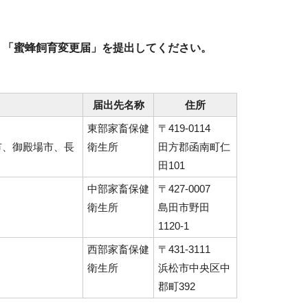
、「蜜蜂飼育変更届」を提出してください。
届出先名称
住所
東部家畜保健
〒419-0114
市、御殿場市、長
衛生所
田方郡函南町仁
田101
中部家畜保健
〒427-0007
衛生所
島田市野田
1120-1
西部家畜保健
〒431-3111
衛生所
浜松市中央区中
郡町392