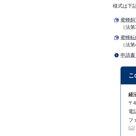
様式は下
蜜蜂飼育
（法第
蜜蜂転飼
（法第
申請書
こ
経
〒4
電話
ファ