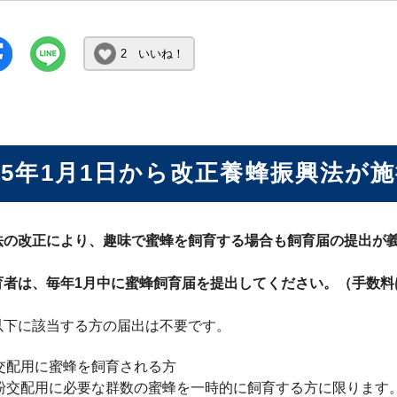
2 いいね！
25年1月1日から改正養蜂振興法が
法の改正により、趣味で蜜蜂を飼育する場合も飼育届の提出が
育者は、毎年1月中に蜜蜂飼育届を提出してください。（手数料
以下に該当する方の届出は不要です。
交配用に蜜蜂を飼育される方
粉交配用に必要な群数の蜜蜂を一時的に飼育する方に限ります