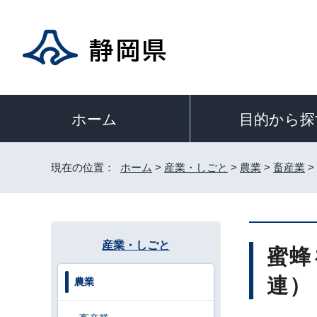
目的から探
ホーム
現在の位置：
ホーム
>
産業・しごと
>
農業
>
畜産業
>
産業・しごと
蜜蜂
連）
農業