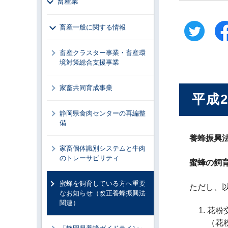
畜産業
畜産一般に関する情報
畜産クラスター事業・畜産環
境対策総合支援事業
家畜共同育成事業
平成
静岡県食肉センターの再編整
備
養蜂振興
家畜個体識別システムと牛肉
のトレーサビリティ
蜜蜂の飼
蜜蜂を飼育している方へ重要
ただし、
なお知らせ（改正養蜂振興法
関連）
花粉
（花