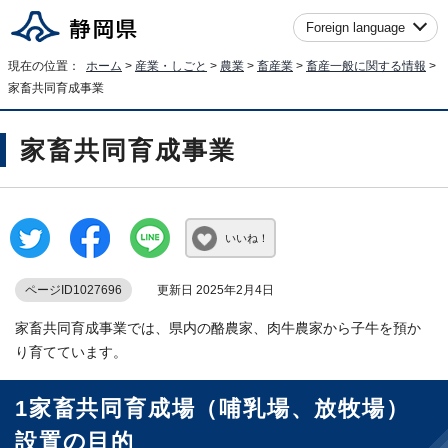
Foreign language
現在の位置：
ホーム
>
産業・しごと
>
農業
>
畜産業
>
畜産一般に関する情報
>
家畜共同育成事業
家畜共同育成事業
いいね！
ページID1027696
更新日 2025年2月4日
家畜共同育成事業では、県内の酪農家、肉牛農家から子牛を預か
り育てています。
1家畜共同育成場（哺乳場、放牧場）
設置の目的