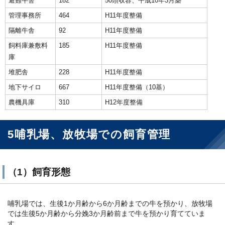
避難牛舎
182
50頭収容、平成10年3月築
管理事務所
464
H11年度整備
隔離牛舎
92
H11年度整備
飼料庫兼敷料
185
H11年度整備
庫
堆肥舎
228
H11年度整備
地下サイロ
667
H11年度整備（10基）
農機具庫
310
H12年度整備
5哺乳場、放牧場での飼育管理
（1）飼育形態
哺乳場では、生後1か月齢から6か月齢までの牛を預かり、放牧場
では生後5か月齢から分娩3か月齢前まで牛を預かり育てていま
す。