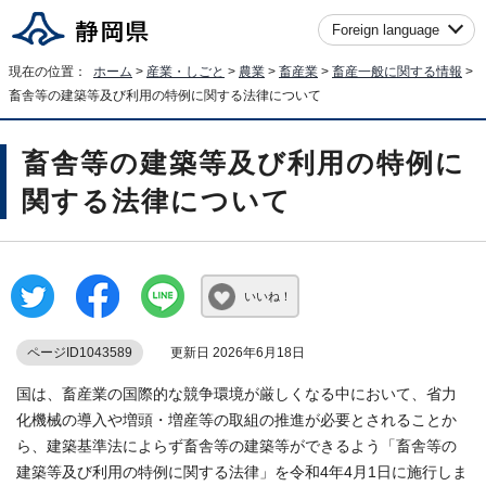
Foreign language
現在の位置：
ホーム
>
産業・しごと
>
農業
>
畜産業
>
畜産一般に関する情報
>
畜舎等の建築等及び利用の特例に関する法律について
畜舎等の建築等及び利用の特例に
関する法律について
いいね！
ページID1043589
更新日 2026年6月18日
国は、畜産業の国際的な競争環境が厳しくなる中において、省力
化機械の導入や増頭・増産等の取組の推進が必要とされることか
ら、建築基準法によらず畜舎等の建築等ができるよう「畜舎等の
建築等及び利用の特例に関する法律」を令和4年4月1日に施行しま