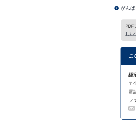
がんば
PD
しい
こ
経
〒4
電話
ファ