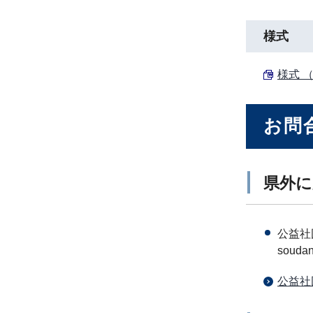
様式
様式 （W
お問
県外に
公益社
soudan
公益社