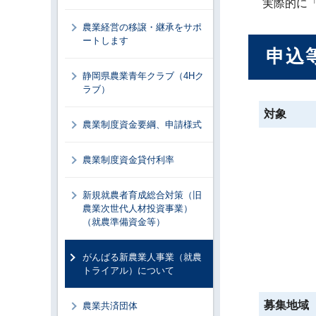
実際的に
農業経営の移譲・継承をサポ
ートします
申込
静岡県農業青年クラブ（4Hク
ラブ）
対象
農業制度資金要綱、申請様式
農業制度資金貸付利率
新規就農者育成総合対策（旧
農業次世代人材投資事業）
（就農準備資金等）
がんばる新農業人事業（就農
トライアル）について
募集地域
農業共済団体