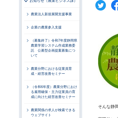
お知らせ（農業ビジネス課）
農業法人新規展開支援事業
企業の農業参入支援
（募集終了）令和7年度静岡県
農業学習システム作成業務委
託 公募型企画提案募集につ
いて
農業分野における従業員育
成・経営改善セミナー
（令和6年度）農業分野におけ
る雇用確保・主力従業員の育
成に向けた経営改善セミナー
そんな静
農業関係の求人が検索できる
ウェブサイト