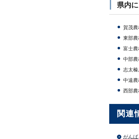
県内に
賀茂農林
東部農
富士農林
中部農
志太榛
中遠農林
西部農林
関連
がんば