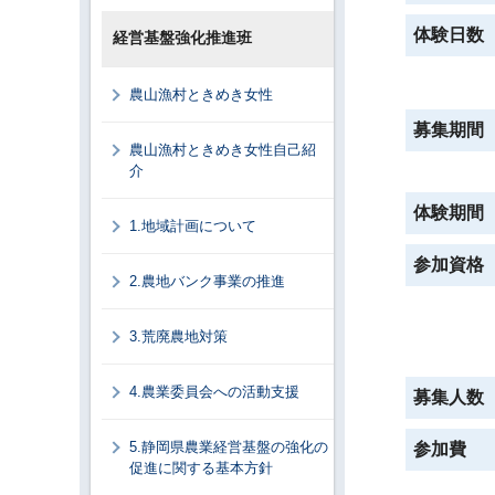
体験日数
経営基盤強化推進班
農山漁村ときめき女性
募集期間
農山漁村ときめき女性自己紹
介
体験期間
1.地域計画について
参加資格
2.農地バンク事業の推進
3.荒廃農地対策
4.農業委員会への活動支援
募集人数
5.静岡県農業経営基盤の強化の
参加費
促進に関する基本方針