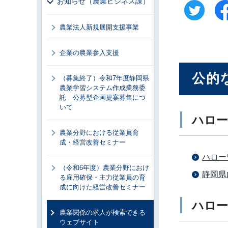
お知らせ（農業ビジネス課）
農業法人新規展開支援事業
企業の農業参入支援
公的
（募集終了）令和7年度静岡県
農業学習システム作成業務委
託 公募型企画提案募集につ
いて
ハロー
農業分野における従業員育
成・経営改善セミナー
ハロー
（令和6年度）農業分野におけ
静岡県
る雇用確保・主力従業員の育
成に向けた経営改善セミナー
ハロー
農業関係の求人が検索できる
ウェブサイト