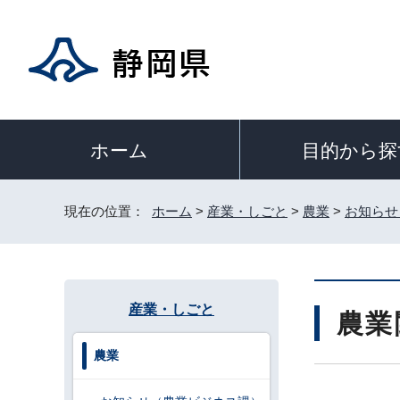
目的から探
ホーム
現在の位置：
ホーム
>
産業・しごと
>
農業
>
お知らせ
産業・しごと
農業
農業