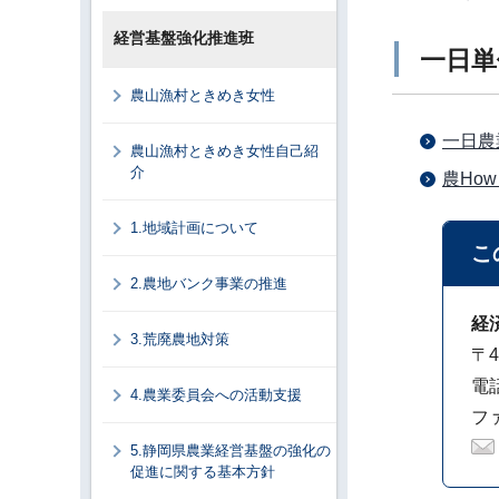
経営基盤強化推進班
一日単
農山漁村ときめき女性
一日農業
農山漁村ときめき女性自己紹
介
農Ho
1.地域計画について
こ
2.農地バンク事業の推進
経
3.荒廃農地対策
〒4
電話
4.農業委員会への活動支援
ファ
5.静岡県農業経営基盤の強化の
促進に関する基本方針