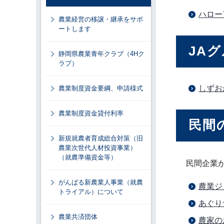
ハロー
農業経営の移譲・継承をサポ
ートします
JA
静岡県農業青年クラブ（4Hク
ラブ）
しずお
農業制度資金要綱、申請様式
農業制度資金貸付利率
民間
新規就農者育成総合対策（旧
農業次世代人材投資事業）
（就農準備資金等）
民間企業
がんばる新農業人事業（就農
農業ジ
トライアル）について
あぐり
農業共済団体
農家の