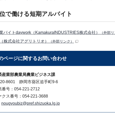
位で働ける短期アルバイト
バイトdaywork（KamakuraINDUSTRIES株式会社）
（外部リ
w（株式会社アグリトリオ）
（外部リンク）
のページに関する
お問い合わせ
済産業部農業局農業ビジネス課
20-8601 静岡市葵区追手町9-6
番号：054-221-2712
クス番号：054-221-3688
nougyoubiz@pref.shizuoka.lg.jp