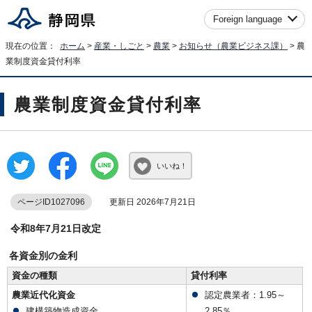
Foreign language
現在の位置：
ホーム
>
産業・しごと
>
農業
>
お知らせ（農業ビジネス課）
> 農
業制度資金貸付利率
農業制度資金貸付利率
いいね！
ページID1027096
更新日 2026年7月21日
令和8年7月21日改定
各資金別の金利
資金の種類
貸付利率
農業近代化資金
認定農業者：1.95～
建構築物造成資金
2.85％