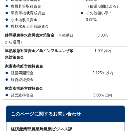
農機具等取得資金
（償還期間による）
果樹等植栽育成資金
その他担い手：
小土地改良資金
3.00%
農林水産大臣特認資金
静岡県農林水産災害対策資金
（※発動日
3.00%
から適用）
豚熱緊急対策資金／鳥インフルエンザ緊
1.0％以内
急対策資金
家畜疾病経営維持資金
経営再開資金
2.125％以内
経営継続資金
家畜疾病経営維持資金
経営維持資金
3.00％以内
このページに関する
お問い合わせ
経済産業部農業局農業ビジネス課