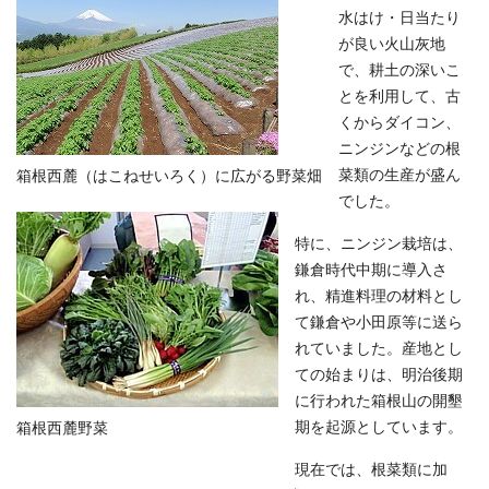
水はけ・日当たり
が良い火山灰地
で、耕土の深いこ
とを利用して、古
くからダイコン、
ニンジンなどの根
菜類の生産が盛ん
箱根西麓（はこねせいろく）に広がる野菜畑
でした。
特に、ニンジン栽培は、
鎌倉時代中期に導入さ
れ、精進料理の材料とし
て鎌倉や小田原等に送ら
れていました。産地とし
ての始まりは、明治後期
に行われた箱根山の開墾
期を起源としています。
箱根西麓野菜
現在では、根菜類に加