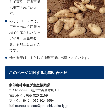
して京浜・京阪市場
へ出荷されていま
す。
みしまコロッケは、
三島市の箱根西麓地
域で生産されたジャ
ガイモ「三島馬鈴
薯」を加工したもの
です。
他の野菜は、主として地場市場に出荷されています。
このページに関する
お問い合わせ
東部農林事務所生産振興課
〒410-0055 沼津市高島本町1-3
電話番号：055-920-2159
ファクス番号：055-924-8594
tounou-seisan@pref.shizuoka.lg.jp