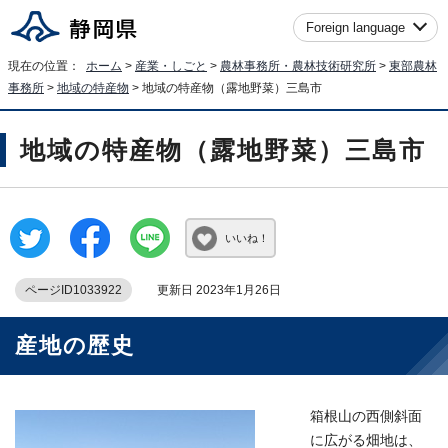
Foreign language
現在の位置：
ホーム
>
産業・しごと
>
農林事務所・農林技術研究所
>
東部農林
事務所
>
地域の特産物
> 地域の特産物（露地野菜）三島市
地域の特産物（露地野菜）三島市
いいね！
ページID1033922
更新日 2023年1月26日
産地の歴史
箱根山の西側斜面
に広がる畑地は、