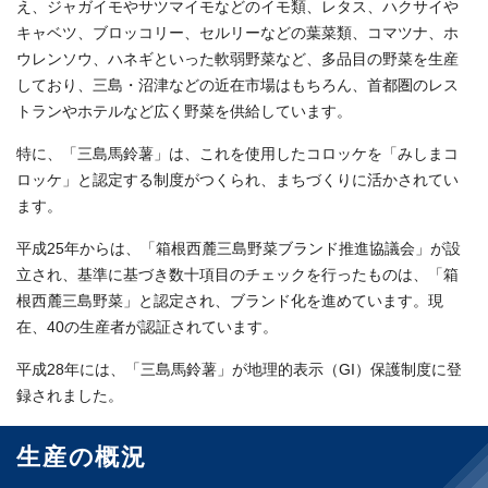
え、ジャガイモやサツマイモなどのイモ類、レタス、ハクサイや
キャベツ、ブロッコリー、セルリーなどの葉菜類、コマツナ、ホ
ウレンソウ、ハネギといった軟弱野菜など、多品目の野菜を生産
しており、三島・沼津などの近在市場はもちろん、首都圏のレス
トランやホテルなど広く野菜を供給しています。
特に、「三島馬鈴薯」は、これを使用したコロッケを「みしまコ
ロッケ」と認定する制度がつくられ、まちづくりに活かされてい
ます。
平成25年からは、「箱根西麓三島野菜ブランド推進協議会」が設
立され、基準に基づき数十項目のチェックを行ったものは、「箱
根西麓三島野菜」と認定され、ブランド化を進めています。現
在、40の生産者が認証されています。
平成28年には、「三島馬鈴薯」が地理的表示（GI）保護制度に登
録されました。
生産の概況