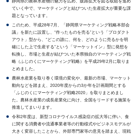
静岡県の農林水産物の魅力を広め、販路拡大を図る取組を進め
ていく中で、マーケティングと結びついた生産拡大が重要な課
題となっています。
このため、平成28年7月、「静岡県マーケティング戦略本部会
議」を新たに設置し、“作ったものを売る”という「プロダクト
アウト」型から、“どこの誰に、何を、どのように売るかを明
確にした上で生産する”という「マーケットイン」型に発想を
転換し、市場と生産が結びついた本県独自のマーケティング戦
略（ふじのくにマーケティング戦略）を平成29年2月に取りま
とめました。
農林水産業を取り巻く環境の変化や、最新の市場、マーケット
動向などを踏まえ、2020年度からの3か年を計画期間とする
「ふじのくにマーケティング戦略2020」を取りまとめまし
た。農林水産業の成長産業化に向け、全国をリードする施策を
推進してまいります。
令和2年度は、新型コロナウイルス感染症の拡大等に伴い、食
に関する消費者や流通事業者等の行動様式やビジネスモデルが
大きく変容したことから、外部専門家等の意見を踏まえ、現戦