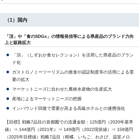
（1）国内
「頂」や「食のSDGs」の情報発信等による県産品のブランド力向
上と販路拡大
「頂」（しずおか食セレクション）を活用した県産品のブラン
ド化
ガストロノミーツーリズムの推進や認証制度等の活用による需
要の拡大
マーケットニーズに合わせた農林水産物の生産拡大
産地によるマーケットニーズの把握
インバウンド回復で需要が高まる高級ホテルとの連携強化
【目標】戦略7品目の首都圏での流通金額：125億円（2020年基準
値）⇒ 144億円（2021年）⇒ 149億円（2022現状値）⇒ 158億円
（2025年目標値）戦略7品目（柑橘、いちご、わさび、温室メロ