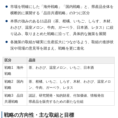
市場を明確にした「海外戦略」「国内戦略」と、県産品全体を
横断的に展開する「品目共通戦略」の3つに区分
本県の強みのある11品目（茶、柑橘、いちご、しらす、木材、
わさび、温室メロン、牛肉、ガーベラ、日本酒、レタス）に絞
り込み、取りまとめた戦略に沿って、具体的な施策を展開
各施策の取組が確実に生産拡大につながるよう、取組の進捗状
況や現場の意見等を踏まえ、戦略を更に進化
区分
品目
戦略1 海外
茶、わさび、温室メロン、いちご、日本酒
戦略
戦略2 国内
茶、柑橘、いちご、しらす、木材、わさび、温室メロ
戦略
ン、牛肉、ガーベラ、レタス
戦略3 品目
認証、研究開発・知的財産、付加価値、情報発信
共通戦略
県産品を販売するための新たな仕組
戦略の方向性・主な取組と目標