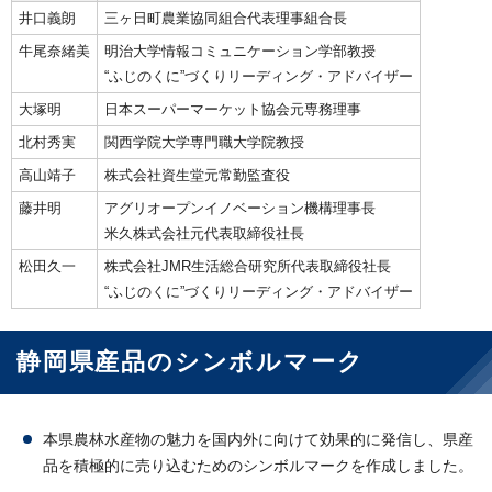
井口義朗
三ヶ日町農業協同組合代表理事組合長
牛尾奈緒美
明治大学情報コミュニケーション学部教授
“ふじのくに”づくりリーディング・アドバイザー
大塚明
日本スーパーマーケット協会元専務理事
北村秀実
関西学院大学専門職大学院教授
高山靖子
株式会社資生堂元常勤監査役
藤井明
アグリオープンイノベーション機構理事長
米久株式会社元代表取締役社長
松田久一
株式会社JMR生活総合研究所代表取締役社長
“ふじのくに”づくりリーディング・アドバイザー
静岡県産品のシンボルマーク
本県農林水産物の魅力を国内外に向けて効果的に発信し、県産
品を積極的に売り込むためのシンボルマークを作成しました。