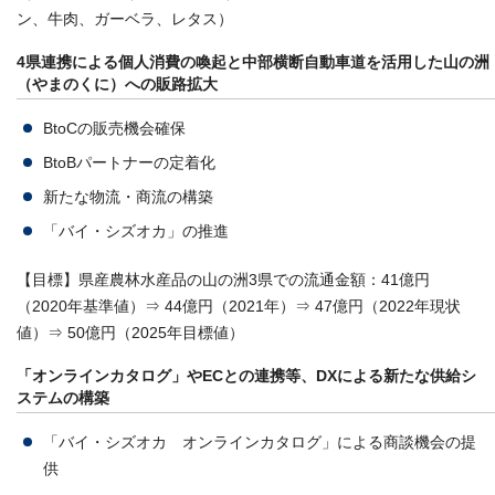
ン、牛肉、ガーベラ、レタス）
4県連携による個人消費の喚起と中部横断自動車道を活用した山の洲
（やまのくに）への販路拡大
BtoCの販売機会確保
BtoBパートナーの定着化
新たな物流・商流の構築
「バイ・シズオカ」の推進
【目標】県産農林水産品の山の洲3県での流通金額：41億円
（2020年基準値）⇒ 44億円（2021年）⇒ 47億円（2022年現状
値）⇒ 50億円（2025年目標値）
「オンラインカタログ」やECとの連携等、DXによる新たな供給シ
ステムの構築
「バイ・シズオカ オンラインカタログ」による商談機会の提
供