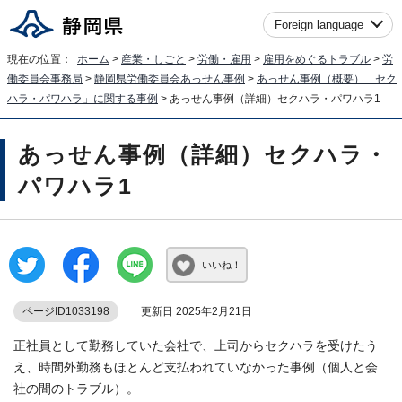
Foreign language
現在の位置：
ホーム
>
産業・しごと
>
労働・雇用
>
雇用をめぐるトラブル
>
労
働委員会事務局
>
静岡県労働委員会あっせん事例
>
あっせん事例（概要）「セク
ハラ・パワハラ」に関する事例
> あっせん事例（詳細）セクハラ・パワハラ1
あっせん事例（詳細）セクハラ・
パワハラ1
いいね！
ページID1033198
更新日 2025年2月21日
正社員として勤務していた会社で、上司からセクハラを受けたう
え、時間外勤務もほとんど支払われていなかった事例（個人と会
社の間のトラブル）。