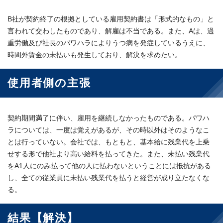
B社が契約終了の根拠としている雇用契約書は「形式的なもの」と
言われて交わしたものであり、解雇は不当である。また、Aは、過
重労働及び社長のパワハラによりうつ病を発症しているうえに、
時間外賃金の未払いも発生しており、解決を求めたい。
使用者側の主張
契約期間満了に伴い、雇用を継続しなかったものである。パワハ
ラについては、一度は覚えがあるが、その時以外はそのようなこ
とは行っていない。会社では、もともと、基本給に残業代を上乗
せする形で他社より高い給料を払ってきた。また、未払い残業代
をA1人にのみ払って他の人に払わないということには抵抗がある
し、全ての従業員に未払い残業代を払うと経営が成り立たなくな
る。
結果【解決】