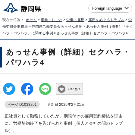
Foreign language
現在の位置：
ホーム
>
産業・しごと
>
労働・雇用
>
雇用をめぐるトラブル
>
労
働委員会事務局
>
静岡県労働委員会あっせん事例
>
あっせん事例（概要）「セク
ハラ・パワハラ」に関する事例
> あっせん事例（詳細）セクハラ・パワハラ4
あっせん事例（詳細）セクハラ・
パワハラ4
いいね！
ページID1033201
更新日 2025年2月21日
正社員として勤務していたが、期限付きの雇用契約締結を理由
に、労働契約終了を告げられた事例（個人と会社の間のトラブ
ル）。