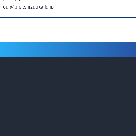
roui@pref.shizuoka.lg.jp