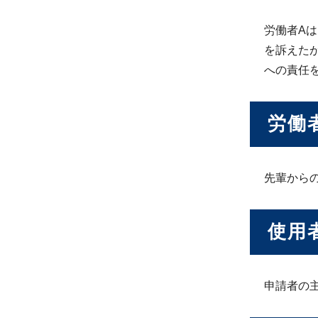
労働者A
を訴えた
への責任
労働
先輩から
使用
申請者の