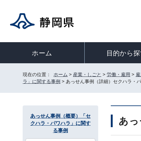
目的から探
ホーム
現在の位置：
ホーム
>
産業・しごと
>
労働・雇用
>
雇
ラ」に関する事例
> あっせん事例（詳細）セクハラ・パ
あっせん事例（概要）「セ
あっ
クハラ・パワハラ」に関す
る事例