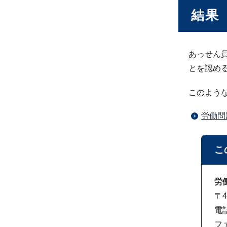
結果
あっせん
とを認め
このよう
労働問
こ
労
〒4
電話
ファ