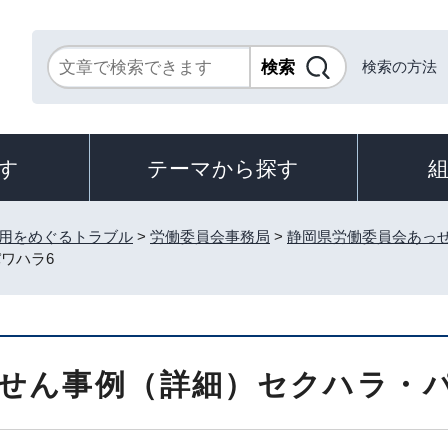
検索の方法
す
テーマから探す
用をめぐるトラブル
>
労働委員会事務局
>
静岡県労働委員会あっ
ワハラ6
せん事例（詳細）セクハラ・パ