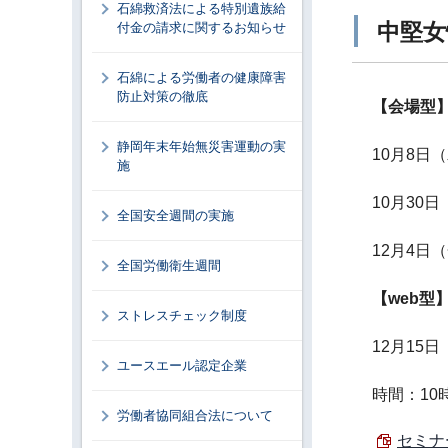
石綿救済法による特別遺族給
中堅女
付金の請求に関するお知らせ
石綿による労働者の健康障害
防止対策の徹底
【会場型
静岡年末年始無災害運動の実
10月8日
施
10月30
全国安全週間の実施
12月4日
全国労働衛生週間
【web型
ストレスチェック制度
12月15
ユースエール認定企業
時間：10
労働者協同組合法について
セミナ