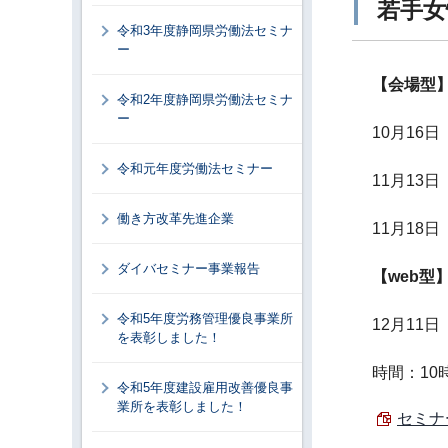
若手女
令和3年度静岡県労働法セミナ
ー
【会場型
令和2年度静岡県労働法セミナ
ー
10月16
令和元年度労働法セミナー
11月13
働き方改革先進企業
11月18
ダイバセミナー事業報告
【web型
令和5年度労務管理優良事業所
12月11
を表彰しました！
時間：10
令和5年度建設雇用改善優良事
業所を表彰しました！
セミナ