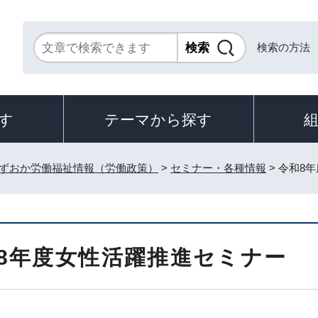
検索の方法
す
テーマから探す
ずおか労働福祉情報（労働政策）
>
セミナー・各種情報
> 令和8
8年度女性活躍推進セミナー