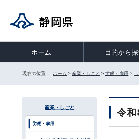
目的から探
ホーム
現在の位置：
ホーム
>
産業・しごと
>
労働・雇用
>
し
産業・しごと
令和
労働・雇用