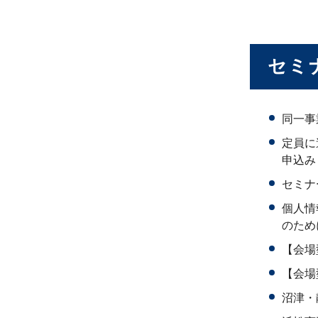
セミ
同一事
定員に
申込み
セミナ
個人情
のため
【会場
【会場
沼津・