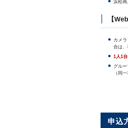
浜松商
【We
カメラ
合は、
1人1
グルー
（同一
申込