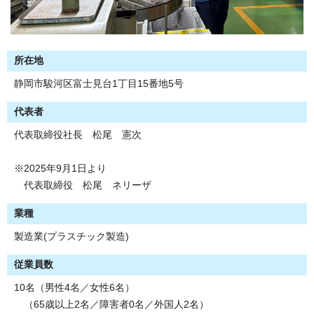
所在地
静岡市駿河区富士見台1丁目15番地5号
代表者
代表取締役社長 松尾 憲次
※2025年9月1日より
代表取締役 松尾 ネリーザ
業種
製造業(プラスチック製造)
従業員数
10名（男性4名／女性6名）
（65歳以上2名／障害者0名／外国人2名）