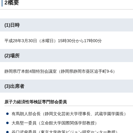
2概要
(1)日時
平成28年3月30日（水曜日）15時30分から17時00分
(2)場所
静岡県庁本館4階特別会議室（静岡県静岡市葵区追手町9-6）
(3)出席者
原子力経済性等検証専門部会委員
有馬朗人部会長（静岡文化芸術大学理事長、武蔵学園学園長）
大島堅一委員（立命館大学国際関係学部教授）
谷口武俊委員（東京大学政策ビジョン研究センター教授）