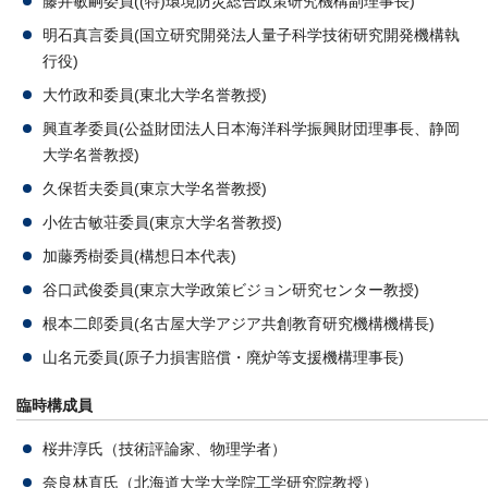
藤井敏嗣委員((特)環境防災総合政策研究機構副理事長)
明石真言委員(国立研究開発法人量子科学技術研究開発機構執
行役)
大竹政和委員(東北大学名誉教授)
興直孝委員(公益財団法人日本海洋科学振興財団理事長、静岡
大学名誉教授)
久保哲夫委員(東京大学名誉教授)
小佐古敏荘委員(東京大学名誉教授)
加藤秀樹委員(構想日本代表)
谷口武俊委員(東京大学政策ビジョン研究センター教授)
根本二郎委員(名古屋大学アジア共創教育研究機構機構長)
山名元委員(原子力損害賠償・廃炉等支援機構理事長)
臨時構成員
桜井淳氏（技術評論家、物理学者）
奈良林直氏（北海道大学大学院工学研究院教授）