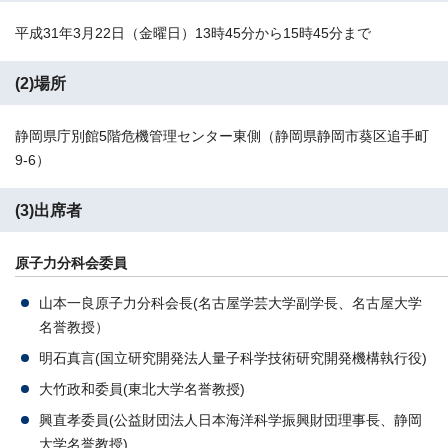
平成31年3月22日（金曜日）13時45分から15時45分まで
(2)場所
静岡県庁別館5階危機管理センター東側（静岡県静岡市葵区追手町
9-6）
(3)出席者
原子力分科会委員
山本一良原子力分科会長(名古屋学芸大学副学長、名古屋大学
名誉教授）
明石真言(国立研究開発法人量子科学技術研究開発機構執行役)
大竹政和委員(東北大学名誉教授)
興直孝委員(公益財団法人日本海洋科学振興財団理事長、静岡
大学名誉教授)