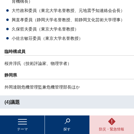
育機構長）
大竹政和委員（東北大学名誉教授、元地震予知連絡会会長）
興直孝委員（静岡大学名誉教授、前静岡文化芸術大学理事）
久保哲夫委員（東京大学名誉教授）
小佐古敏荘委員（東京大学名誉教授）
臨時構成員
桜井淳氏（技術評論家、物理学者）
静岡県
外岡達朗危機管理監兼危機管理部長ほか
(4)議題
浜岡地域原子力災害広域避難計画の策定状況について（説明者：
静岡県）
テーマ
探す
防災・緊急情報