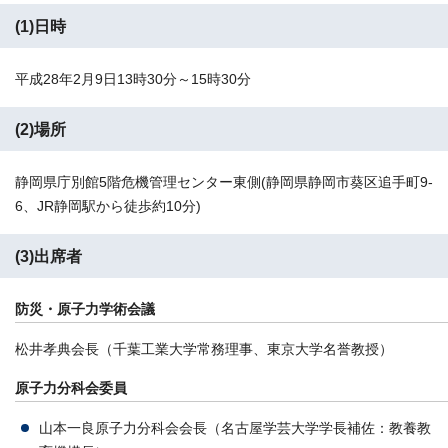
(1)日時
平成28年2月9日13時30分～15時30分
(2)場所
静岡県庁別館5階危機管理センター東側(静岡県静岡市葵区追手町9-
6、JR静岡駅から徒歩約10分)
(3)出席者
防災・原子力学術会議
松井孝典会長（千葉工業大学常務理事、東京大学名誉教授）
原子力分科会委員
山本一良原子力分科会会長（名古屋学芸大学学長補佐：教養教