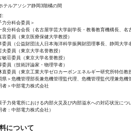
:ホテルアソシア静岡3階橘の間
:
子力分科会委員＞
一良分科会会長（名古屋学芸大学副学長・教養教育機構長、名
真言委員（東京医療保健大学教授）
孝委員（公益財団法人日本海洋科学振興財団理事長、静岡大学
哲夫委員（東京大学名誉教授）
古敏荘委員（東京大学名誉教授）
淳委員（技術評論家・物理学者）
林直委員（東京工業大学ゼロカーボンエネルギー研究所特任教
岡県＞危機管理部長兼危機管理監代理、危機管理監代理兼危機
明者＞中部電力株式会社
原子力発電所における内部火災及び内部溢水への対応状況につ
明者：中部電力株式会社）
料について