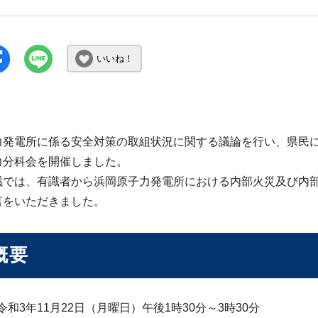
いいね！
力発電所に係る安全対策の取組状況に関する議論を行い、県民
力分科会を開催しました。
議では、有識者から浜岡原子力発電所における内部火災及び内
言をいただきました。
概要
令和3年11月22日（月曜日）午後1時30分～3時30分