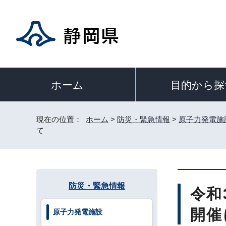
目的から探
ホーム
現在の位置：
ホーム
>
防災・緊急情報
>
原子力発電施
て
防災・緊急情報
令和
開催
原子力発電施設