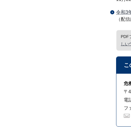
令和3
（配信
PD
しい
こ
危
〒4
電話
ファ