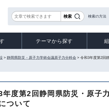
検索の方法
す
テーマから探す
設
>
静岡県防災・原子力学術会議原子力分科会
> 令和3年度第2
3年度第2回静岡県防災・原子
について