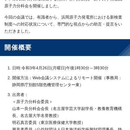
原子力分科会を開催しました。
今回の会議では、有識者から、浜岡原子力発電所における新検査
制度への対応状況について、専門的な視点からの助言・提言をい
ただきました。
開催概要
日時:令和3年4月26日(月曜日)午後1時30分～3時30分
開催方法：Web会議システムによるリモート開催（事務局：
静岡県庁別館5階危機管理センター東）
出席者：
＜原子力分科会委員＞
山本一良分科会会長（名古屋学芸大学副学長・教養教育機構
長、名古屋大学名誉教授）
明石真言委員（東京医療保健大学教授）
興直孝委員（公益財団法人日本海洋科学振興財団理事長、静