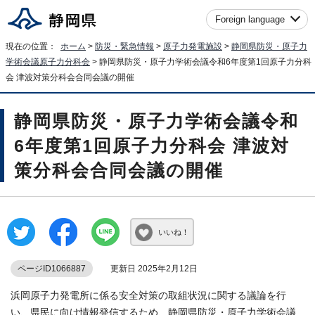
Foreign language
現在の位置：
ホーム
>
防災・緊急情報
>
原子力発電施設
>
静岡県防災・原子力
学術会議原子力分科会
> 静岡県防災・原子力学術会議令和6年度第1回原子力分科
会 津波対策分科会合同会議の開催
静岡県防災・原子力学術会議令和
6年度第1回原子力分科会 津波対
策分科会合同会議の開催
いいね！
ページID1066887
更新日 2025年2月12日
浜岡原子力発電所に係る安全対策の取組状況に関する議論を行
い、県民に向け情報発信するため、静岡県防災・原子力学術会議