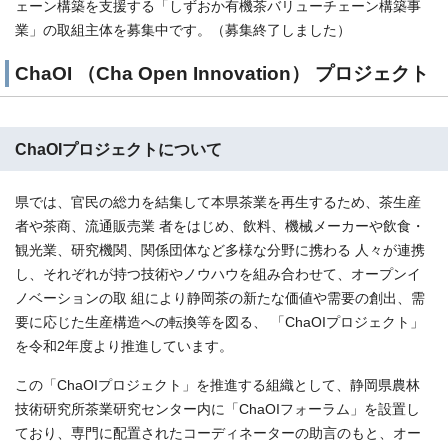
ェーン構築を支援する「しずおか有機茶バリューチェーン構築事
業」の取組主体を募集中です。（募集終了しました）
ChaOI （Cha Open Innovation） プロジェクト
ChaOIプロジェクトについて
県では、官民の総力を結集して本県茶業を再生するため、茶生産
者や茶商、流通販売業 者をはじめ、飲料、機械メーカーや飲食・
観光業、研究機関、関係団体など多様な分野に携わる 人々が連携
し、それぞれが持つ技術やノウハウを組み合わせて、オープンイ
ノベーションの取 組により静岡茶の新たな価値や需要の創出、需
要に応じた生産構造への転換等を図る、 「ChaOIプロジェクト」
を令和2年度より推進しています。
この「ChaOIプロジェクト」を推進する組織として、静岡県農林
技術研究所茶業研究センター内に「ChaOIフォーラム」を設置し
ており、専門に配置されたコーディネーターの助言のもと、オー