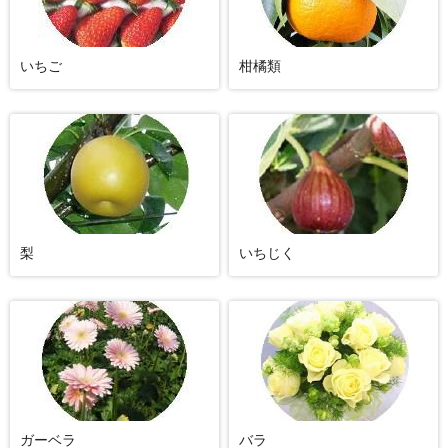
いちご
柑橘類
梨
いちじく
ガーベラ
バラ