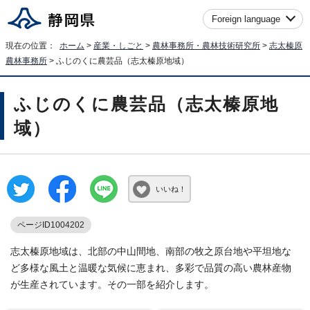
Foreign language
現在の位置：
ホーム
>
産業・しごと
>
農林事務所・農林技術研究所
>
志太榛原
農林事務所
> ふじのくに農芸品（志太榛原地域）
ふじのくに農芸品（志太榛原地
域）
いいね！
ページID1004202
志太榛原地域は、北部の中山間地、南部の牧之原台地や平坦地な
ど多様な風土と温暖な気候に恵まれ、多彩で品質の高い農林産物
が生産されています。その一部を紹介します。