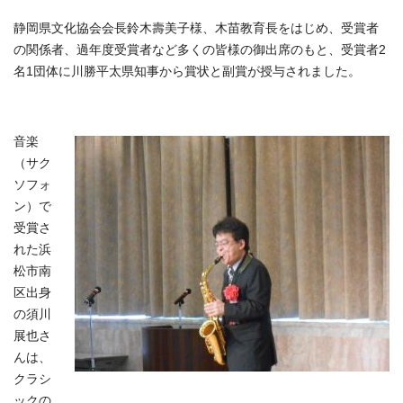
静岡県文化協会会長鈴木壽美子様、木苗教育長をはじめ、受賞者
の関係者、過年度受賞者など多くの皆様の御出席のもと、受賞者2
名1団体に川勝平太県知事から賞状と副賞が授与されました。
音楽
（サク
ソフォ
ン）で
受賞さ
れた浜
松市南
区出身
の須川
展也さ
んは、
クラシ
ックの