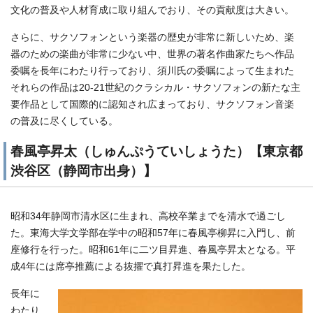
文化の普及や人材育成に取り組んでおり、その貢献度は大きい。
さらに、サクソフォンという楽器の歴史が非常に新しいため、楽
器のための楽曲が非常に少ない中、世界の著名作曲家たちへ作品
委嘱を長年にわたり行っており、須川氏の委嘱によって生まれた
それらの作品は20-21世紀のクラシカル・サクソフォンの新たな主
要作品として国際的に認知され広まっており、サクソフォン音楽
の普及に尽くしている。
春風亭昇太（しゅんぷうていしょうた）【東京都
渋谷区（静岡市出身）】
昭和34年静岡市清水区に生まれ、高校卒業までを清水で過ごし
た。東海大学文学部在学中の昭和57年に春風亭柳昇に入門し、前
座修行を行った。昭和61年に二ツ目昇進、春風亭昇太となる。平
成4年には席亭推薦による抜擢で真打昇進を果たした。
長年に
わたり