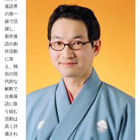
落語界
の第一
線で活
躍し、
新作落
語の創
作活動
に加
え、独
自の現
代的な
解釈で
古典落
語に取
り組む
活動は
高く評
価され