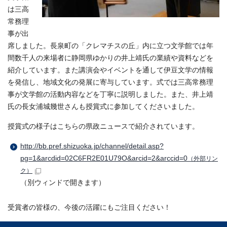
は三高
常務理
事が出
席しました。長泉町の「クレマチスの丘」内に立つ文学館では年
間数千人の来場者に静岡県ゆかりの井上靖氏の業績や資料などを
紹介しています。また講演会やイベントを通して伊豆文学の情報
を発信し、地域文化の発展に寄与しています。式では三高常務理
事が文学館の活動内容などを丁寧に説明しました。また、井上靖
氏の長女浦城幾世さんも授賞式に参加してくださいました。
授賞式の様子はこちらの県政ニュースで紹介されています。
http://bb.pref.shizuoka.jp/channel/detail.asp?
pg=1&arcdid=02C6FR2E01U79O&arcid=2&arccid=0
（外部リン
ク）
（別ウィンドで開きます）
受賞者の皆様の、今後の活躍にもご注目ください！