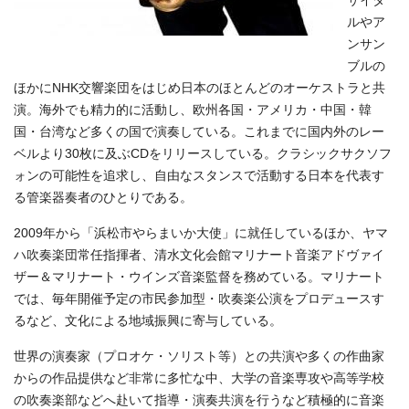
サイタ
ルやア
ンサン
ブルの
ほかにNHK交響楽団をはじめ日本のほとんどのオーケストラと共
演。海外でも精力的に活動し、欧州各国・アメリカ・中国・韓
国・台湾など多くの国で演奏している。これまでに国内外のレー
ベルより30枚に及ぶCDをリリースしている。クラシックサクソフ
ォンの可能性を追求し、自由なスタンスで活動する日本を代表す
る管楽器奏者のひとりである。
2009年から「浜松市やらまいか大使」に就任しているほか、ヤマ
ハ吹奏楽団常任指揮者、清水文化会館マリナート音楽アドヴァイ
ザー＆マリナート・ウインズ音楽監督を務めている。マリナート
では、毎年開催予定の市民参加型・吹奏楽公演をプロデュースす
るなど、文化による地域振興に寄与している。
世界の演奏家（プロオケ・ソリスト等）との共演や多くの作曲家
からの作品提供など非常に多忙な中、大学の音楽専攻や高等学校
の吹奏楽部などへ赴いて指導・演奏共演を行うなど積極的に音楽