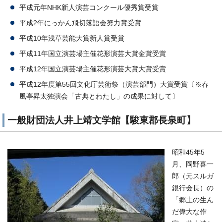
平成元年NHK新人演芸コンクール優秀賞受賞
平成2年にっかん飛切落語会努力賞受賞
平成10年浅草芸能大賞新人賞受賞
平成11年国立演芸場主催花形演芸大賞金賞受賞
平成12年国立演芸場主催花形演芸大賞大賞受賞
平成12年度第55回文化庁芸術祭（演芸部門）大賞受賞〔※春
風亭昇太独演会「古典とわたし」の成果に対して〕
一般財団法人井上靖文学館【駿東郡長泉町】
昭和45年5
月、岡野喜一
郎（元スルガ
銀行会長）の
「郷土の生ん
だ偉大な作