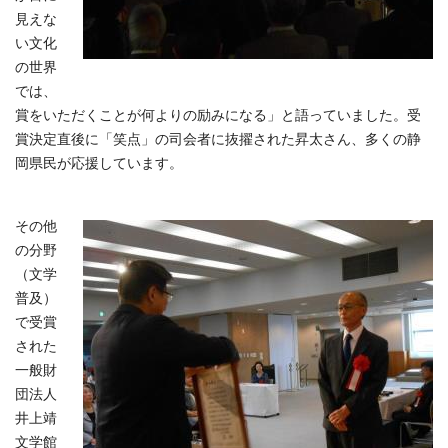
見えな
い文化
の世界
では、
賞をいただくことが何よりの励みになる」と語っていました。受
賞決定直後に「笑点」の司会者に抜擢された昇太さん、多くの静
岡県民が応援しています。
その他
の分野
（文学
普及）
で受賞
された
一般財
団法人
井上靖
文学館