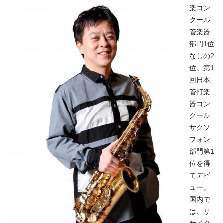
楽コン
クール
管楽器
部門1位
なしの2
位。第1
回日本
管打楽
器コン
クール
サクソ
フォン
部門第1
位を得
てデビ
ュー。
国内で
は、リ