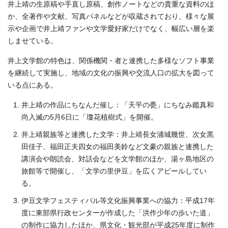
井上靖の生原稿や手直し原稿、創作ノートなどの貴重な資料のほ
か、全著作や文献、写真パネルなどが収蔵されており、様々な展
示や企画で井上靖ファンや文学愛好家だけでなく、幅広い層を楽
しませている。
井上文学館の特色は、関係機関・者と連携した多様なソフト事業
を継続して実施し、地域の文化の振興や交流人口の拡大を図って
いる点にある。
井上靖の作品にちなんだ催し：「天平の甍」にちなみ鑑真和
尚入滅の5月6日に「瓊花植樹式」を開催。
井上靖親族等と連携した文学：井上靖長女浦城幾世、次女黒
田佳子、福田正夫四女の福田美鈴など文豪の親族と連携した
講演会や朗読会、対話会などを文学館のほか、湯ヶ島地区の
旅館等で開催し、「文学の里伊豆」を広くアピールしてい
る。
伊豆文学フェスティバル等文化振興事業への協力：平成17年
度に東部県行政センターが作成した「洪作少年の歩いた道」
の制作に協力したほか、県文化・観光部が平成25年度に制作