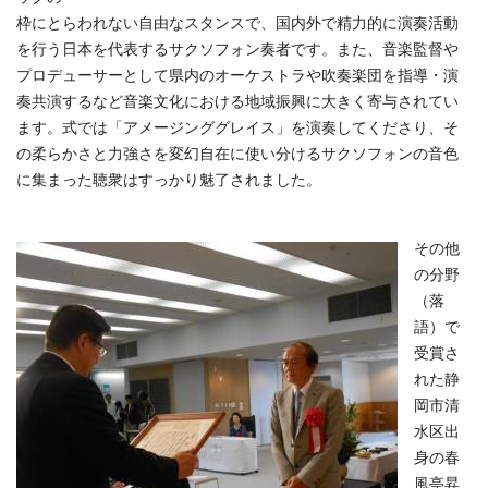
枠にとらわれない自由なスタンスで、国内外で精力的に演奏活動
を行う日本を代表するサクソフォン奏者です。また、音楽監督や
プロデューサーとして県内のオーケストラや吹奏楽団を指導・演
奏共演するなど音楽文化における地域振興に大きく寄与されてい
ます。式では「アメージンググレイス」を演奏してくださり、そ
の柔らかさと力強さを変幻自在に使い分けるサクソフォンの音色
に集まった聴衆はすっかり魅了されました。
その他
の分野
（落
語）で
受賞さ
れた静
岡市清
水区出
身の春
風亭昇