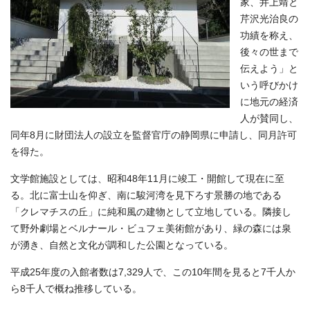
家、井上靖と
芹沢光治良の
功績を称え、
後々の世まで
伝えよう」と
いう呼びかけ
に地元の経済
人が賛同し、
同年8月に財団法人の設立を監督官庁の静岡県に申請し、同月許可
を得た。
文学館施設としては、昭和48年11月に竣工・開館して現在に至
る。北に富士山を仰ぎ、南に駿河湾を見下ろす景勝の地である
「クレマチスの丘」に純和風の建物として立地している。隣接し
て野外劇場とベルナール・ビュフェ美術館があり、緑の森には泉
が湧き、自然と文化が調和した公園となっている。
平成25年度の入館者数は7,329人で、この10年間を見ると7千人か
ら8千人で概ね推移している。