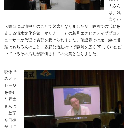
太さん
は、残
念なが
ら舞台に出演中とのことで欠席となりましたが、静岡での活動を
支える清水文化会館（マリナート）の若月エグゼクティブプロデ
ューサーが代理で表彰を受けられました。落語界での第一線の活
躍はもちろんのこと、多彩な活動の中で静岡を広くPRしていただ
いているその活動が評価されての受賞となりました。
映像で
のメッ
セージ
を寄せ
た昇太
さんは
「数字
や目標
が目に