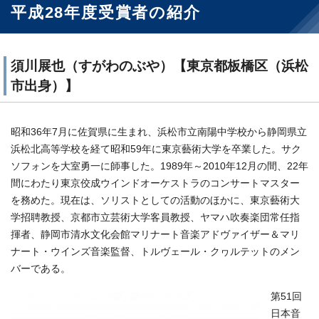
平成28年度受賞者の紹介
須川展也（すがわのぶや）【東京都板橋区（浜松
市出身）】
昭和36年7月に佐賀県に生まれ、浜松市立南陽中学校から静岡県立
浜松北高等学校を経て昭和59年に東京藝術大学を卒業した。サク
ソフォンを大室勇一に師事した。1989年～2010年12月の間、22年
間にわたり東京佼成ウインドオーケストラのコンサートマスター
を務めた。現在は、ソリストとしての活動のほかに、東京藝術大
学招聘教授、京都市立芸術大学客員教授、ヤマハ吹奏楽団常任指
揮者、静岡市清水文化会館マリナート音楽アドヴァイザー＆マリ
ナート・ウインズ音楽監督、トルヴェール・クヮルテットのメン
バーである。
第51回
日本音