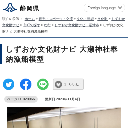
Foreign language
現在の位置：
ホーム
>
観光・スポーツ・交流
>
文化・芸術
>
文化財
>
しずおか
文化財ナビ
>
市町で探す
>
な行
>
しずおか文化財ナビ 沼津市
> しずおか文化
財ナビ 大瀬神社奉納漁船模型
しずおか文化財ナビ 大瀬神社奉
納漁船模型
1 いいね！
ページID1020966
更新日 2023年11月4日