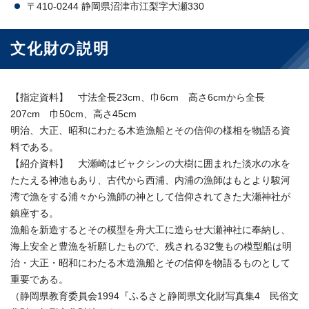
〒410-0244 静岡県沼津市江梨字大瀬330
文化財の説明
【指定資料】 寸法全長23cm、巾6cm 高さ6cmから全長
207cm 巾50cm、高さ45cm
明治、大正、昭和にわたる木造漁船とその信仰の様相を物語る資
料である。
【紹介資料】 大瀬崎はビャクシンの大樹に囲まれた淡水の水を
たたえる神池もあり、古代から西浦、内浦の漁師はもとより駿河
湾で漁をする浦々から漁師の神として信仰されてきた大瀬神社が
鎮座する。
漁船を新造するとその模型を舟大工に造らせ大瀬神社に奉納し、
海上安全と豊漁を祈願したもので、残される32隻もの模型船は明
治・大正・昭和にわたる木造漁船とその信仰を物語るものとして
重要である。
（静岡県教育委員会1994『ふるさと静岡県文化財写真集4 民俗文