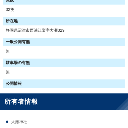
員数
32隻
所在地
静岡県沼津市西浦江梨字大瀬329
一般公開有無
無
駐車場の有無
無
公開情報
所有者情報
大瀬神社