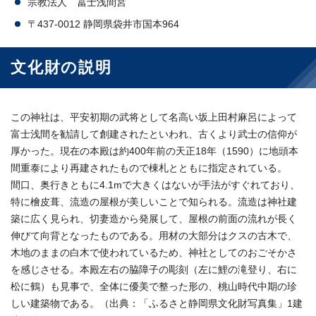
宗教法人 冨士浅間宮
〒437-0012 静岡県袋井市国本964
文化財の説明
この神社は、平安初期の武将として名高い坂上田村麻呂によって
富士浅間を勧請して創建されたといわれ、古くより武士の信仰が
厚かった。現在の本殿は約400年前の天正18年（1590）に地頭本
間重泰により再建されたもので棟札とともに指定されている。
間口、奥行きともに4.1mで大きくはないが手法がすぐれており、
特に檜皮葺、流造の屋根が美しいことで知られる。流造は神社建
築に広く見られ、切妻造から発展して、屋根の前面の流れが長く
伸びて向背となったものである。用材の大部分はクスの古木で、
木地のままの白木で使われているため、神社としてのおごそかさ
を感じさせる。本殿左右の脇障子の彫刻（左に鯉の滝登り、右に
松に鶴）も見事で、全体に優美で整った形の、桃山時代中期の珍
しい建築物である。（出典：「ふるさと静岡県文化財写真集」1建