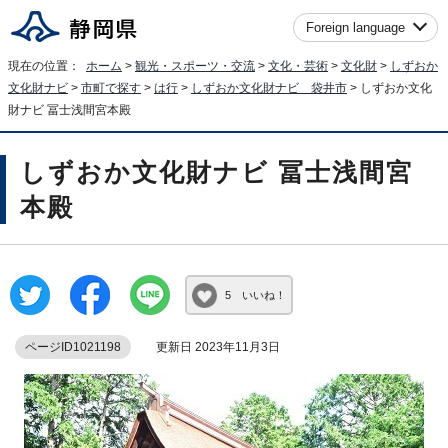
Foreign language
現在の位置：
ホーム
>
観光・スポーツ・交流
>
文化・芸術
>
文化財
>
しずおか
文化財ナビ
>
市町で探す
>
は行
>
しずおか文化財ナビ 袋井市
> しずおか文化
財ナビ 冨士浅間宮本殿
しずおか文化財ナビ 冨士浅間宮
本殿
5 いいね！
ページID1021198
更新日 2023年11月3日