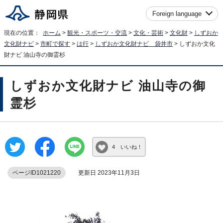
Foreign language
現在の位置：
ホーム
>
観光・スポーツ・交流
>
文化・芸術
>
文化財
>
しずおか
文化財ナビ
>
市町で探す
>
は行
>
しずおか文化財ナビ 袋井市
> しずおか文化
財ナビ 油山寺の御霊杉
しずおか文化財ナビ 油山寺の御
霊杉
4 いいね！
ページID1021220
更新日 2023年11月3日