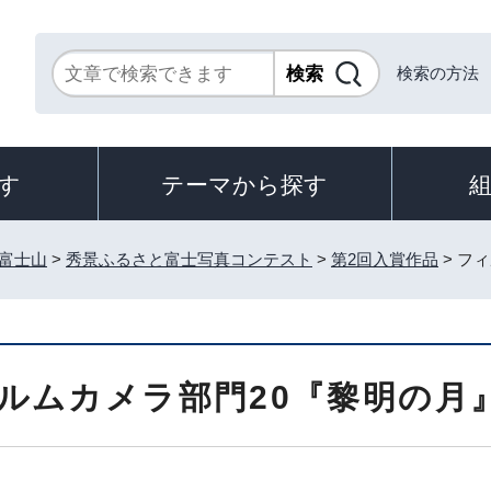
検索の方法
す
テーマから探す
富士山
>
秀景ふるさと富士写真コンテスト
>
第2回入賞作品
> フ
ルムカメラ部門20『黎明の月