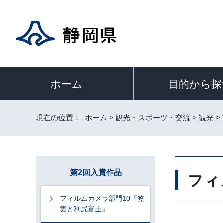
目的から探
ホーム
現在の位置：
ホーム
>
観光・スポーツ・交流
>
観光
>
第2回入賞作品
フィ
フィルムカメラ部門10『笠
雲と利尻富士』