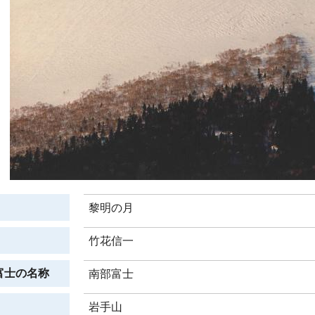
黎明の月
竹花信一
富士の名称
南部富士
岩手山