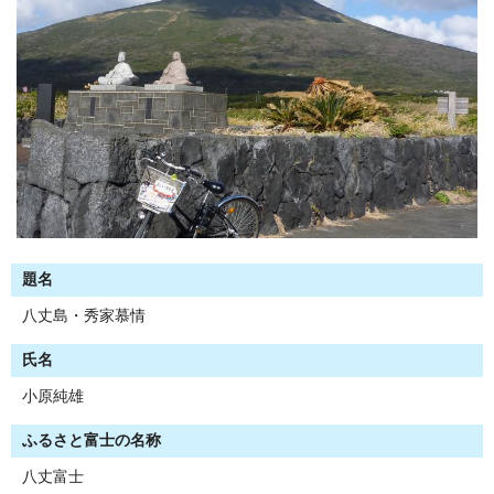
題名
八丈島・秀家慕情
氏名
小原純雄
ふるさと富士の名称
八丈富士