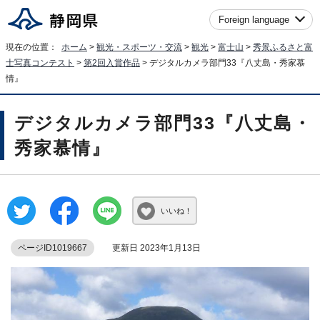
Foreign language
現在の位置：
ホーム
>
観光・スポーツ・交流
>
観光
>
富士山
>
秀景ふるさと富
士写真コンテスト
>
第2回入賞作品
> デジタルカメラ部門33『八丈島・秀家慕
情』
デジタルカメラ部門33『八丈島・
秀家慕情』
いいね！
ページID1019667
更新日 2023年1月13日